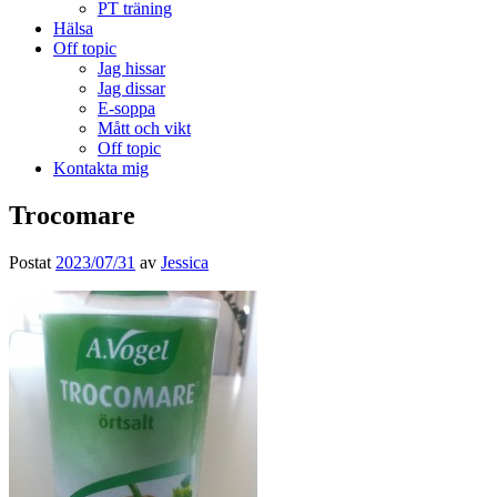
PT träning
Hälsa
Off topic
Jag hissar
Jag dissar
E-soppa
Mått och vikt
Off topic
Kontakta mig
Trocomare
Postat
2023/07/31
av
Jessica