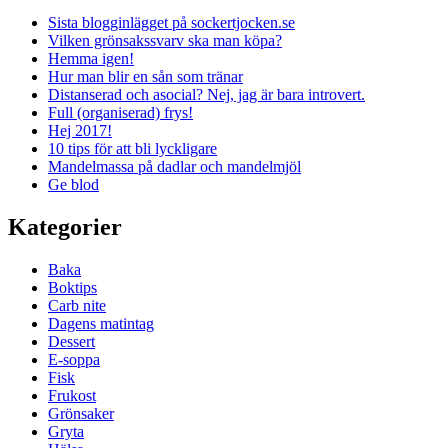
Sista blogginlägget på sockertjocken.se
Vilken grönsakssvarv ska man köpa?
Hemma igen!
Hur man blir en sån som tränar
Distanserad och asocial? Nej, jag är bara introvert.
Full (organiserad) frys!
Hej 2017!
10 tips för att bli lyckligare
Mandelmassa på dadlar och mandelmjöl
Ge blod
Kategorier
Baka
Boktips
Carb nite
Dagens matintag
Dessert
E-soppa
Fisk
Frukost
Grönsaker
Gryta