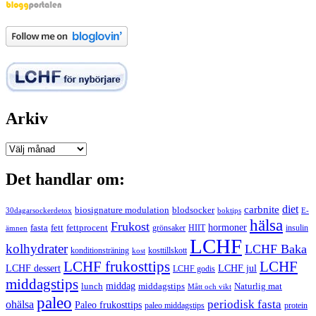
Arkiv
Arkiv
Det handlar om:
carbnite
diet
biosignature modulation
blodsocker
30dagarsockerdetox
boktips
E-
hälsa
Frukost
fett
fettprocent
hormoner
fasta
grönsaker
HIIT
insulin
ämnen
LCHF
kolhydrater
LCHF Baka
kosttillskott
konditionsträning
kost
LCHF
LCHF frukosttips
LCHF dessert
LCHF jul
LCHF godis
middagstips
middag
middagstips
lunch
Naturlig mat
Mått och vikt
paleo
periodisk fasta
ohälsa
Paleo frukosttips
paleo middagstips
protein