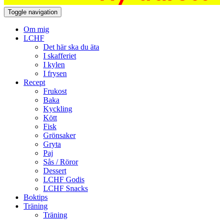
Toggle navigation
Om mig
LCHF
Det här ska du äta
I skafferiet
I kylen
I frysen
Recept
Frukost
Baka
Kyckling
Kött
Fisk
Grönsaker
Gryta
Paj
Sås / Röror
Dessert
LCHF Godis
LCHF Snacks
Boktips
Träning
Träning