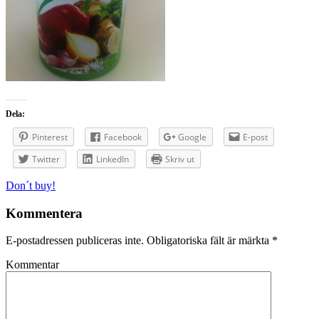
Dela:
Pinterest
Facebook
Google
E-post
Twitter
LinkedIn
Skriv ut
Inläggsnavigering
Don´t buy!
Kommentera
E-postadressen publiceras inte.
Obligatoriska fält är märkta
*
Kommentar