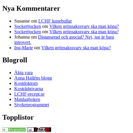
Nya Kommentarer
Susanne
om
LCHF lussebullar
Sockertjocken
om
Vilken grönsakssvarv ska man köpa?
Sockertjocken
om
Vilken grönsakssvarv ska man köpa?
Johanna
om
Distanserad och asocial? Nej, jag är bara
introvert.
Ing-Marie
om
Vilken grönsakssvarv ska man köpa?
Blogroll
Äkta vara
Anna Halléns blogg
Kostdoktorn
Kostrådgivarna
LCHF-recept.se
Matdagboken
Styrkeprogrammet
Topplistor