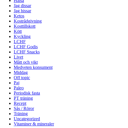
Hälsa
Jag dissar
Jag hissar
Ketos
Kostrådgivning
Kosttillskott
Kött
Kyckling
LCHF
LCHF Godis
LCHF Snacks
Livet
Mått och vikt
Medveten konsument
Middag
Off topic
Paj
Paleo
Periodisk fasta
PT träning
Recept
Sås / Röror
Träning
Uncategorized
Vitaminer & mineraler