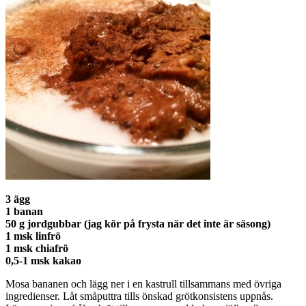
3 ägg
1 banan
50 g jordgubbar (jag kör på frysta när det inte är säsong)
1 msk linfrö
1 msk chiafrö
0,5-1 msk kakao
Mosa bananen och lägg ner i en kastrull tillsammans med övriga
ingredienser. Låt småputtra tills önskad grötkonsistens uppnås.