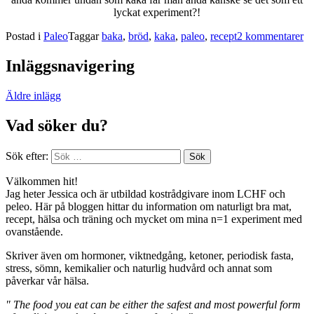
lyckat experiment?!
Postad i
Paleo
Taggar
baka
,
bröd
,
kaka
,
paleo
,
recept
2 kommentarer
Inläggsnavigering
Äldre inlägg
Vad söker du?
Sök efter:
Välkommen hit!
Jag heter Jessica och är utbildad kostrådgivare inom LCHF och
peleo. Här på bloggen hittar du information om naturligt bra mat,
recept, hälsa och träning och mycket om mina n=1 experiment med
ovanstående.
Skriver även om hormoner, viktnedgång, ketoner, periodisk fasta,
stress, sömn, kemikalier och naturlig hudvård och annat som
påverkar vår hälsa.
" The food you eat can be either the safest and most powerful form