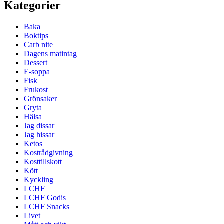
Kategorier
Baka
Boktips
Carb nite
Dagens matintag
Dessert
E-soppa
Fisk
Frukost
Grönsaker
Gryta
Hälsa
Jag dissar
Jag hissar
Ketos
Kostrådgivning
Kosttillskott
Kött
Kyckling
LCHF
LCHF Godis
LCHF Snacks
Livet