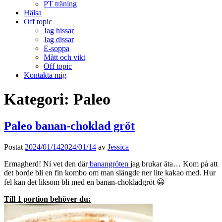
PT träning
Hälsa
Off topic
Jag hissar
Jag dissar
E-soppa
Mått och vikt
Off topic
Kontakta mig
Kategori:
Paleo
Paleo banan-choklad gröt
Postat
2024/01/14
2024/01/14
av
Jessica
Ermagherd! Ni vet den där
banangröten
jag brukar äta… Kom på att
det borde bli en fin kombo om man slängde ner lite kakao med. Hur
fel kan det liksom bli med en banan-chokladgröt 😀
Till 1 portion behöver du: