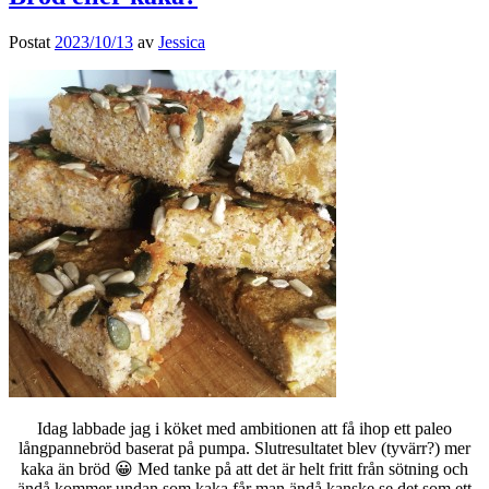
Postat
2023/10/13
av
Jessica
Idag labbade jag i köket med ambitionen att få ihop ett paleo
långpannebröd baserat på pumpa. Slutresultatet blev (tyvärr?) mer
kaka än bröd 😀 Med tanke på att det är helt fritt från sötning och
ändå kommer undan som kaka får man ändå kanske se det som ett