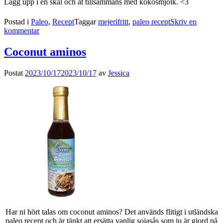
Lägg upp i en skål och ät tillsammans med kokosmjölk. <3
Postad i
Paleo
,
Recept
Taggar
mejerifritt
,
paleo recept
Skriv en
kommentar
Coconut aminos
Postat
2023/10/17
2023/10/17
av
Jessica
Har ni hört talas om coconut aminos? Det används flitigt i utländska
paleo recept och är tänkt att ersätta vanlig sojasås som ju är gjord på