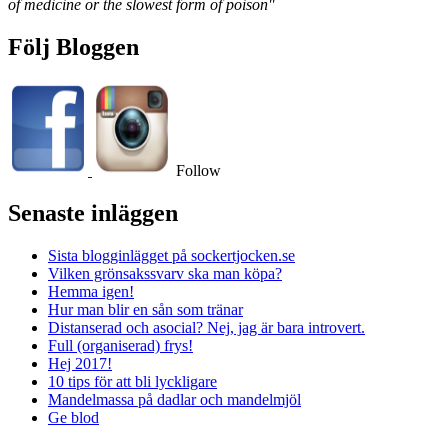
of medicine or the slowest form of poison"
Följ Bloggen
Follow
Senaste inläggen
Sista blogginlägget på sockertjocken.se
Vilken grönsakssvarv ska man köpa?
Hemma igen!
Hur man blir en sån som tränar
Distanserad och asocial? Nej, jag är bara introvert.
Full (organiserad) frys!
Hej 2017!
10 tips för att bli lyckligare
Mandelmassa på dadlar och mandelmjöl
Ge blod