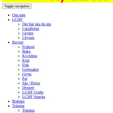
Toggle navigation
Om mig
LCHF
Det här ska du äta
I skafferiet
I kylen
I frysen
Recept
Frukost
Baka
Kyckling
Kött
Fisk
Grönsaker
Gryta
Paj
Sås / Röror
Dessert
LCHF Godis
LCHF Snacks
Boktips
Träning
Träning