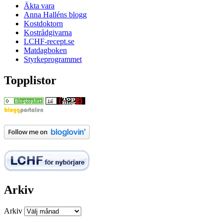
Äkta vara
Anna Halléns blogg
Kostdoktorn
Kostrådgivarna
LCHF-recept.se
Matdagboken
Styrkeprogrammet
Topplistor
Arkiv
Arkiv