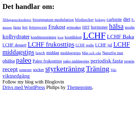
Det handlar om:
carbnite
diet
biosignature modulation
blodsocker
30dagarsockerdetox
boktips
E-
hälsa
Frukost
fett
fettprocent
hormoner
fasta
grönsaker
HIIT
insulin
ämnen
LCHF
kolhydrater
LCHF Baka
kosttillskott
konditionsträning
kost
LCHF
LCHF frukosttips
LCHF dessert
LCHF jul
LCHF godis
middagstips
middag
middagstips
lunch
Naturlig mat
Mått och vikt
paleo
periodisk fasta
ohälsa
Paleo frukosttips
paleo middagstips
protein
styrketräning
Träning
recept
socker
semester
Vikt
viktnedgång
Follow my blog with Bloglovin
Drivs med WordPress
Philips by
Themepoints
.