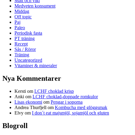
Mått och vikt
Medveten konsument
Middag
Off topic
Paj
Paleo
Periodisk fasta
PT träning
Recept
Sås / Röror
Träning
Uncategorized
Vitaminer & mineraler
Nya Kommentarer
Kersti
om
LCHF choklad krisp
Anki
om
LCHF choklad-doppade romkulor
Lisas ekonomi
om
Pengar i soporna
Andrea Thurfjell
om
Kombucha med glöggsmak
Elvy
om
I don´t eat majsmjöl, sojamjöl och gluten
Blogroll