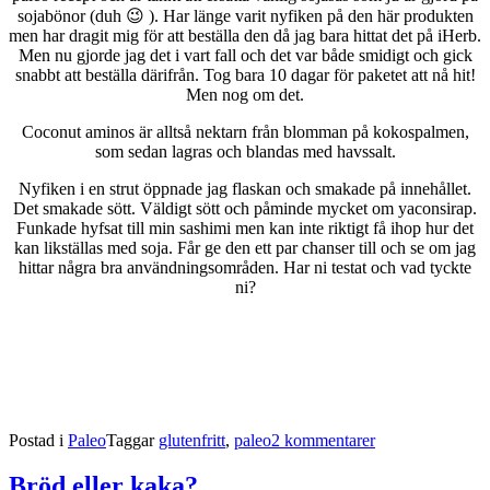
sojabönor (duh 😉 ). Har länge varit nyfiken på den här produkten
men har dragit mig för att beställa den då jag bara hittat det på iHerb.
Men nu gjorde jag det i vart fall och det var både smidigt och gick
snabbt att beställa därifrån. Tog bara 10 dagar för paketet att nå hit!
Men nog om det.
Coconut aminos är alltså nektarn från blomman på kokospalmen,
som sedan lagras och blandas med havssalt.
Nyfiken i en strut öppnade jag flaskan och smakade på innehållet.
Det smakade sött. Väldigt sött och påminde mycket om yaconsirap.
Funkade hyfsat till min sashimi men kan inte riktigt få ihop hur det
kan likställas med soja. Får ge den ett par chanser till och se om jag
hittar några bra användningsområden. Har ni testat och vad tyckte
ni?
Postad i
Paleo
Taggar
glutenfritt
,
paleo
2 kommentarer
Bröd eller kaka?