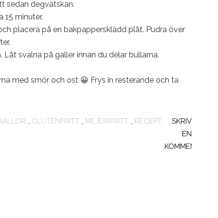
sätt sedan degvätskan.
a 15 minuter.
och placera på en bakpappersklädd plåt. Pudra över
er.
Låt svalna på galler innan du delar bullarna.
rna med smör och ost 😀 Frys in resterande och ta
RALLOR
,
GLUTENFRITT
,
MEJERIFRITT
,
RECEPT
SKRIV
EN
KOMMENTAR