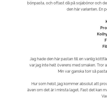
bönpasta, och oftast då på sojabönor och det ä
den här varianten. En po
Pro
Kolhy
F
Fi
Jag hade den här pastan till en vanlig köttf
var jag inte helt överens med smaken. Tror a
Min var ganska torr så pastan 
Hur som helst, jag kommer absolut att prova
även om det är i minsta laget. Fast det kan m
Vad