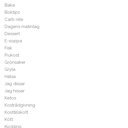
Baka
Boktips
Carb nite
Dagens matintag
Dessert
E-soppa
Fisk
Frukost
Grönsaker
Gryta
Hälsa
Jag dissar
Jag hissar
Ketos
Kostrådgivning
Kosttillskott
Kött
Kyckling