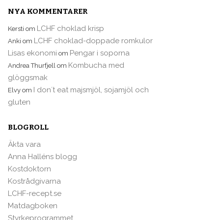
NYA KOMMENTARER
LCHF choklad krisp
Kersti
om
LCHF choklad-doppade romkulor
Anki
om
Lisas ekonomi
Pengar i soporna
om
Kombucha med
Andrea Thurfjell
om
glöggsmak
I don´t eat majsmjöl, sojamjöl och
Elvy
om
gluten
BLOGROLL
Äkta vara
Anna Halléns blogg
Kostdoktorn
Kostrådgivarna
LCHF-recept.se
Matdagboken
Styrkeprogrammet