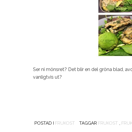
Ser ni mönsret? Det blir en del gröna blad, a
vanligtvis ut?
POSTAD I
FRUKOST
TAGGAR
FRUKOST
,
FRUK