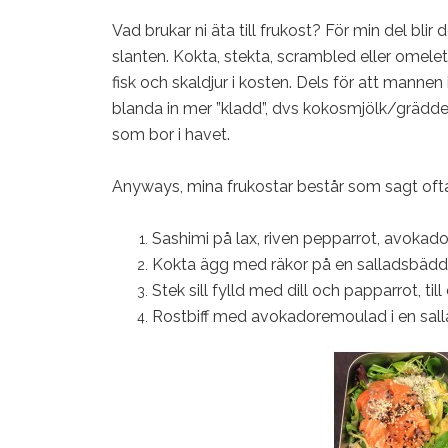
Vad brukar ni äta till frukost? För min del blir d
slanten. Kokta, stekta, scrambled eller omelet
fisk och skaldjur i kosten. Dels för att mannen
blanda in mer ”kladd”, dvs kokosmjölk/grädde
som bor i havet.
Anyways, mina frukostar består som sagt oftast 
Sashimi på lax, riven pepparrot, avoka
Kokta ägg med räkor på en salladsbädd
Stek sill fylld med dill och papparrot, t
Rostbiff med avokadoremoulad i en sal