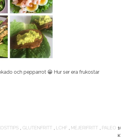
vokado och pepparrot 😀 Hur ser era frukostar
OSTTIPS
,
GLUTENFRITT
,
LCHF
,
MEJERIFRITT
,
PALEO
10
KOMMEN