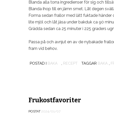
Blanda alla torra ingredienser för sig och till
Blanda ihop till en jämn smet. Låt degen sväll
Forma sedan frallor med lätt fuktade händer 
lite mjöl och låt jäsa under bakduk ca 90 minut
Grädda sedan ca 25 minuter i 225 graders ugn. 
Passa på och avnjut en av de nybakade frallo
fram vid behov.
POSTAD I
BAKA
,
RECEPT
TAGGAR
BAKA
,
F
Frukostfavoriter
POSTAT
2024/01/07