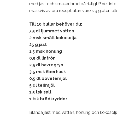
med jäst och smakar bröd på riktigt?! Vet inte o
massvis av bra recept utan vare sig gluten ell
Till 10 bullar behöver du:
7,5 dl ljummet vatten
2 msk smält kokosolja
25 g jäst
1,5 msk honung
0,5 dl linfrön
2,5 dl havregryn
3,5 msk fiberhusk
0,5 dl bovetemjöl
5 dl teffmjöl
1,5 tsk salt
1 tsk brödkryddor
Blanda jäst med vatten, honung och kokosolj