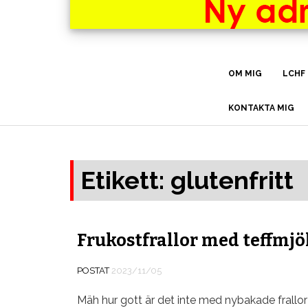
OM MIG
LCHF
KONTAKTA MIG
Etikett:
glutenfritt
Frukostfrallor med teffmjöl
POSTAT
2023/11/05
Mäh hur gott är det inte med nybakade frallo