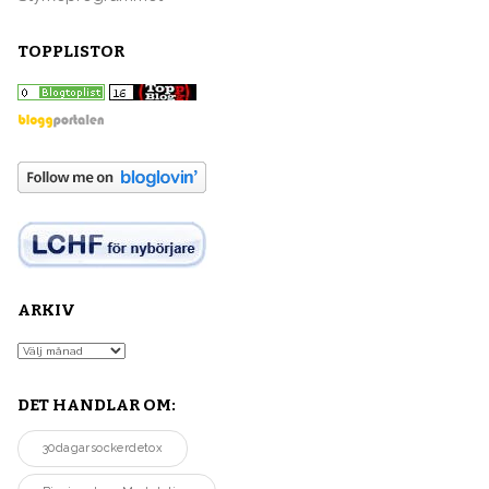
TOPPLISTOR
ARKIV
Arkiv
DET HANDLAR OM:
30dagarsockerdetox