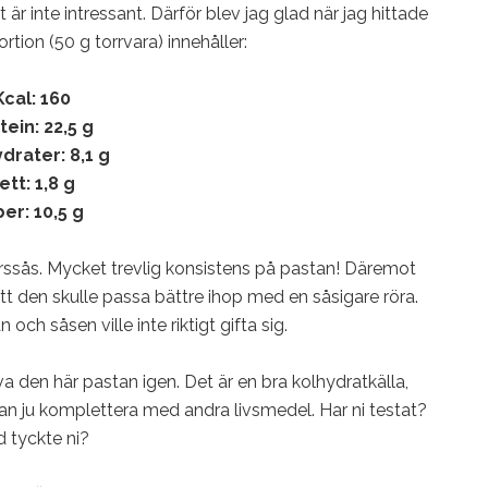
r inte intressant. Därför blev jag glad när jag hittade
rtion (50 g torrvara) innehåller:
Kcal: 160
tein: 22,5 g
drater: 8,1 g
ett: 1,8 g
ber: 10,5 g
ärssås. Mycket trevlig konsistens på pastan! Däremot
tt den skulle passa bättre ihop med en såsigare röra.
och såsen ville inte riktigt gifta sig.
 den här pastan igen. Det är en bra kolhydratkälla,
an ju komplettera med andra livsmedel. Har ni testat?
 tyckte ni?