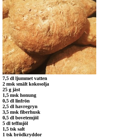
7,5 dl ljummet vatten
2 msk smält kokosolja
25 g jäst
1,5 msk honung
0,5 dl linfrön
2,5 dl havregryn
3,5 msk fiberhusk
0,5 dl bovetemjöl
5 dl teffmjöl
1,5 tsk salt
1 tsk brödkryddor