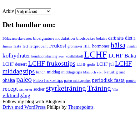
Arkiv
Det handlar om:
carbnite
diet
biosignature modulation
blodsocker
30dagarsockerdetox
boktips
E-
hälsa
Frukost
fett
fettprocent
hormoner
fasta
grönsaker
HIIT
insulin
ämnen
LCHF
kolhydrater
LCHF Baka
kosttillskott
konditionsträning
kost
LCHF
LCHF frukosttips
LCHF dessert
LCHF jul
LCHF godis
middagstips
middag
middagstips
lunch
Naturlig mat
Mått och vikt
paleo
periodisk fasta
ohälsa
Paleo frukosttips
paleo middagstips
protein
styrketräning
Träning
recept
socker
semester
Vikt
viktnedgång
Follow my blog with Bloglovin
Drivs med WordPress
Philips by
Themepoints
.