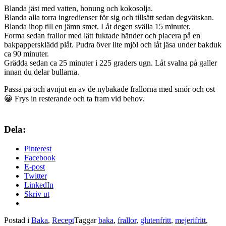
Blanda jäst med vatten, honung och kokosolja.
Blanda alla torra ingredienser för sig och tillsätt sedan degvätskan.
Blanda ihop till en jämn smet. Låt degen svälla 15 minuter.
Forma sedan frallor med lätt fuktade händer och placera på en
bakpappersklädd plåt. Pudra över lite mjöl och låt jäsa under bakduk
ca 90 minuter.
Grädda sedan ca 25 minuter i 225 graders ugn. Låt svalna på galler
innan du delar bullarna.
Passa på och avnjut en av de nybakade frallorna med smör och ost
😀 Frys in resterande och ta fram vid behov.
Dela:
Pinterest
Facebook
E-post
Twitter
LinkedIn
Skriv ut
Postad i
Baka
,
Recept
Taggar
baka
,
frallor
,
glutenfritt
,
mejerifritt
,