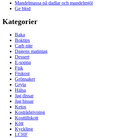
Mandelmassa på dadlar och mandelmjöl
Ge blod
Kategorier
Baka
Boktips
Carb nite
Dagens matintag
Dessert
E-soppa
Fisk
Frukost
Grönsaker
Gryta
Hälsa
Jag dissar
Jag hissar
Ketos
Kostrådgivning
Kosttillskott
Kött
Kyckling
LCHF