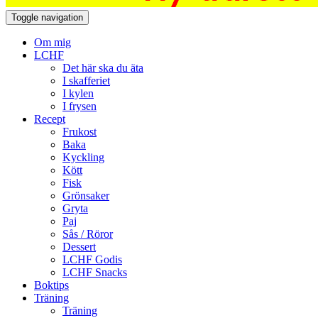
Toggle navigation
Om mig
LCHF
Det här ska du äta
I skafferiet
I kylen
I frysen
Recept
Frukost
Baka
Kyckling
Kött
Fisk
Grönsaker
Gryta
Paj
Sås / Röror
Dessert
LCHF Godis
LCHF Snacks
Boktips
Träning
Träning