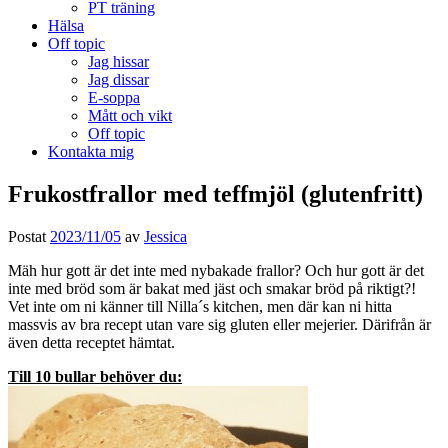
PT träning
Hälsa
Off topic
Jag hissar
Jag dissar
E-soppa
Mått och vikt
Off topic
Kontakta mig
Frukostfrallor med teffmjöl (glutenfritt)
Postat
2023/11/05
av
Jessica
Mäh hur gott är det inte med nybakade frallor? Och hur gott är det
inte med bröd som är bakat med jäst och smakar bröd på riktigt?!
Vet inte om ni känner till Nilla´s kitchen, men där kan ni hitta
massvis av bra recept utan vare sig gluten eller mejerier. Därifrån är
även detta receptet hämtat.
Till 10 bullar behöver du: