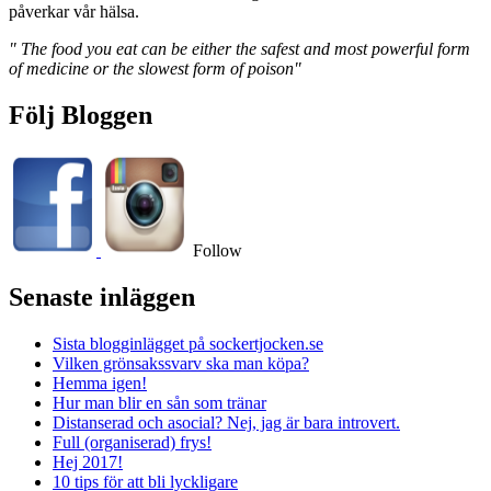
påverkar vår hälsa.
" The food you eat can be either the safest and most powerful form
of medicine or the slowest form of poison"
Följ Bloggen
Follow
Senaste inläggen
Sista blogginlägget på sockertjocken.se
Vilken grönsakssvarv ska man köpa?
Hemma igen!
Hur man blir en sån som tränar
Distanserad och asocial? Nej, jag är bara introvert.
Full (organiserad) frys!
Hej 2017!
10 tips för att bli lyckligare