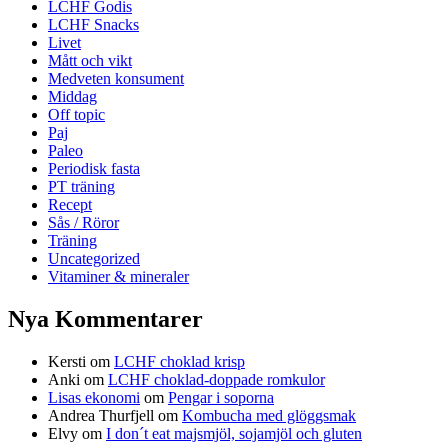
LCHF Godis
LCHF Snacks
Livet
Mått och vikt
Medveten konsument
Middag
Off topic
Paj
Paleo
Periodisk fasta
PT träning
Recept
Sås / Röror
Träning
Uncategorized
Vitaminer & mineraler
Nya Kommentarer
Kersti
om
LCHF choklad krisp
Anki
om
LCHF choklad-doppade romkulor
Lisas ekonomi
om
Pengar i soporna
Andrea Thurfjell
om
Kombucha med glöggsmak
Elvy
om
I don´t eat majsmjöl, sojamjöl och gluten