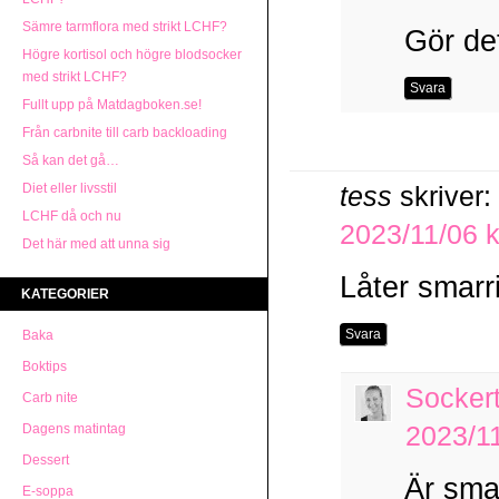
Sämre tarmflora med strikt LCHF?
Gör det
Högre kortisol och högre blodsocker
med strikt LCHF?
Svara
Fullt upp på Matdagboken.se!
Från carbnite till carb backloading
Så kan det gå…
Diet eller livsstil
tess
skriver:
LCHF då och nu
2023/11/06 k
Det här med att unna sig
Låter smarri
KATEGORIER
Svara
Baka
Boktips
Socker
Carb nite
Dagens matintag
2023/11
Dessert
Är smar
E-soppa