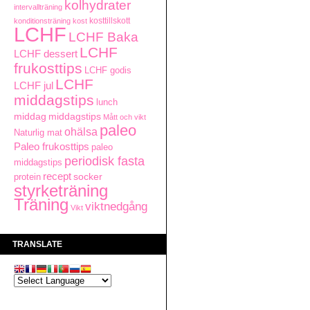
kolhydrater
intervallträning
kosttillskott
konditionsträning
kost
LCHF
LCHF Baka
LCHF
LCHF dessert
frukosttips
LCHF godis
LCHF
LCHF jul
middagstips
lunch
middag
middagstips
Mått och vikt
paleo
ohälsa
Naturlig mat
Paleo frukosttips
paleo
periodisk fasta
middagstips
recept
protein
socker
styrketräning
Träning
viktnedgång
Vikt
TRANSLATE