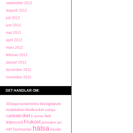
september 2012
augusti 2012
juli 2012
juni 2012
maj 2012
april 2012
mars 2012
februari 2012
januari 2012
december 2011
november 2011
DET HANDLAR OM:
biosignature
30dagarsockerdetox
modulation
blodsocker
boktips
diet
carbnite
fett
E-ämnen
Frukost
fettprocent
grönsaker
gvt
hälsa
hormoner
insulin
HIIT