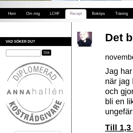
Hem
Om mig
LCHF
Recept
Boktips
Träning
Det b
VAD SÖKER DU?
novembe
Jag har
när jag
och gjo
bli en 
ungefär
Till 1,