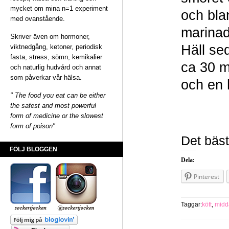
mycket om mina n=1 experiment
och bla
med ovanstående.
marinad
Skriver även om hormoner,
Häll sed
viktnedgång, ketoner, periodisk
fasta, stress, sömn, kemikalier
ca 30 m
och naturlig hudvård och annat
som påverkar vår hälsa.
och en 
" The food you eat can be either
the safest and most powerful
form of medicine or the slowest
form of poison"
Det bäst
FÖLJ BLOGGEN
Dela:
Pinterest
Taggar:
kött
,
midd