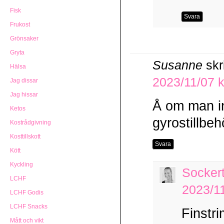
Fisk
Svara
Frukost
Grönsaker
Gryta
Susanne
skr
Hälsa
2023/11/07 k
Jag dissar
Jag hissar
Å om man in
Ketos
gyrostillbe
Kostrådgivning
Kosttillskott
Svara
Kött
Kyckling
Socker
LCHF
2023/11
LCHF Godis
LCHF Snacks
Finstri
Mått och vikt