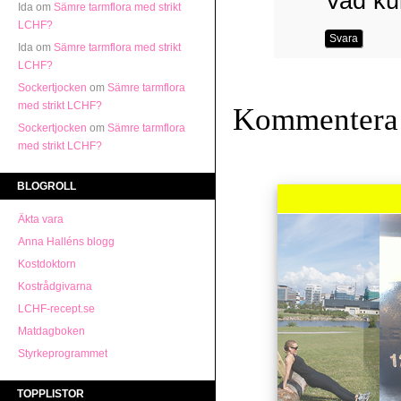
Vad ku
Ida
om
Sämre tarmflora med strikt
LCHF?
Svara
Ida
om
Sämre tarmflora med strikt
LCHF?
Sockertjocken
om
Sämre tarmflora
med strikt LCHF?
Kommentera
Sockertjocken
om
Sämre tarmflora
med strikt LCHF?
BLOGROLL
Äkta vara
Anna Halléns blogg
Kostdoktorn
Kostrådgivarna
LCHF-recept.se
Matdagboken
Styrkeprogrammet
TOPPLISTOR