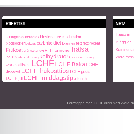
ETIKETTER
META
Logga in
biosignature modulation
30dagarsockerdetox
Inlägg via
diet
carbnite
blodsocker
fett
fettprocent
boktips
E-ämnen
hälsa
Frukost
Kommentar
hormoner
HIIT
grönsaker
gvt
kolhydrater
insulin
WordPress
intervallträning
konditionsträning
LCHF
LCHF Baka
LCHF
kosttillskott
kost
LCHF frukosttips
dessert
LCHF godis
LCHF middagstips
LCHF jul
lunch
ohälsa
middag
middagstips
Naturlig mat
Mått och vikt
paleo
Paleo frukosttips
paleo middagstips
periodisk fasta
recept
protein
socker
styrketräning
Träning
Formtoppa med LCHF drivs med
WordPr
Vikt
viktnedgång