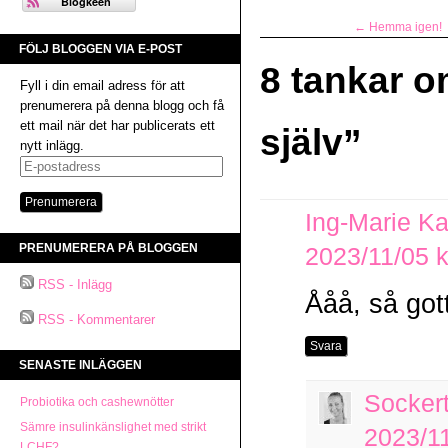
←
Hemma igen!
FÖLJ BLOGGEN VIA E-POST
8 tankar o
Fyll i din email adress för att
prenumerera på denna blogg och få
ett mail när det har publicerats ett
själv
”
nytt inlägg.
E-
postadress
Ing-Marie Ka
PRENUMERERA PÅ BLOGGEN
2023/11/05 k
RSS - Inlägg
Ååå, så got
RSS - Kommentarer
Svara
SENASTE INLÄGGEN
Socker
Probiotika och cashewnötter
Sämre insulinkänslighet med strikt
2023/11
LCHF?