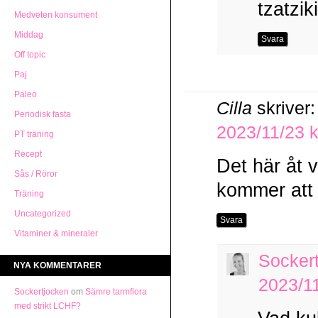
tzatzik
Medveten konsument
Middag
Svara
Off topic
Paj
Paleo
Cilla
skriver:
Periodisk fasta
2023/11/23 k
PT träning
Recept
Det här åt v
Sås / Röror
kommer att
Träning
Uncategorized
Svara
Vitaminer & mineraler
Socker
NYA KOMMENTARER
2023/11
Sockertjocken
om
Sämre tarmflora
med strikt LCHF?