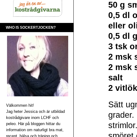
50 g s
0,5 dl 
eller ol
WHO IS SOCKERTJOCKEN?
0,5 dl 
3 tsk 
2 msk 
2 msk 
salt
2 vitlö
Sätt ug
Välkommen hit!
Jag heter Jessica och är utbildad
grader. 
kostrådgivare inom LCHF och
strimlor
peleo. Här på bloggen hittar du
information om naturligt bra mat,
smöret 
recept, hälsa och träning och