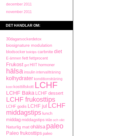
december 2011
november 2011
DET HANDLAR OM:
30dagarsockerdetox
biosignature modulation
diet
carbnite
blodsocker
boktips
fett
fettprocent
E-ämnen
Frukost
HIIT
hormoner
gvt
hälsa
insulin
intervallträning
kolhydrater
konditionsträning
LCHF
kosttillskott
kost
LCHF Baka
LCHF dessert
LCHF frukosttips
LCHF
LCHF jul
LCHF godis
middagstips
lunch
middag
middagstips
Mått och vikt
paleo
ohälsa
Naturlig mat
Paleo frukosttips
paleo