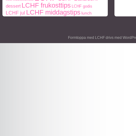
LCHF frukosttips
dessert
LCHF godis
LCHF middagstips
LCHF jul
lunch
middag
middagstips
Naturlig mat
Mått och vikt
paleo
ohälsa
Paleo frukosttips
paleo
periodisk fasta
recept
middagstips
protein
Formtoppa med LCHF drivs med
WordPr
styrketräning
Träning
socker
semester
viktnedgång
Vikt