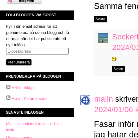
Samma feno
FÖLJ BLOGGEN VIA E-POST
Svara
Fyll i din email adress för att
prenumerera på denna blogg och få
Socker
ett mail när det har publicerats ett
nytt inlägg.
2024/01
E-
postadress
Svara
PRENUMERERA PÅ BLOGGEN
RSS - Inlägg
malin
skriver
RSS - Kommentarer
2024/01/06 k
SENASTE INLÄGGEN
Fasar inför
Mer mat, proteinrik frukost och noll
fasta
jag hatar d
Up and running!