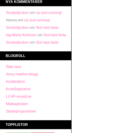
NYA KOMMENTARER
Sockertjocken
om
Up and running!
Hanna
om
Up and running!
Sockertjocken
om
Slut med fasta
Ing-Marie Karlsson
om
Slut med fasta
Sockertjocken
om
Slut med fasta
BLOGROLL
Äkta vara
Anna Halléns blogg
Kostdoktorn
Kostrådgivarna
LCHF-recept.se
Matdagboken
Styrkeprogrammet
TOPPLISTOR