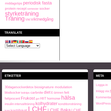
periodisk fasta
middagstips
recept
protein
socker
semester
styrketräning
Träning
viktnedgång
Vikt
TRANSLATE
ETIKETTER
META
Logga in
biosignature modulation
30dagarsockerdetox
Inlägg via
diet
carbnite
fett
blodsocker
E-ämnen
boktips
hälsa
Frukost
Kommentar
fettprocent
HIIT
hormoner
gvt
kolhydrater
WordPress
insulin
intervallträning
konditionsträning
LCHF
LCHF Baka
LCHF
kosttillskott
kost