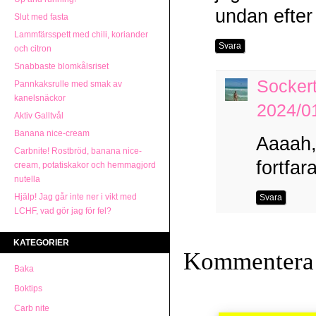
undan efter
Slut med fasta
Lammfärsspett med chili, koriander
Svara
och citron
Snabbaste blomkålsriset
Socker
Pannkaksrulle med smak av
kanelsnäckor
2024/01
Aktiv Galltvål
Banana nice-cream
Aaaah,
Carbnite! Rostbröd, banana nice-
fortfa
cream, potatiskakor och hemmagjord
nutella
Hjälp! Jag går inte ner i vikt med
Svara
LCHF, vad gör jag för fel?
KATEGORIER
Kommentera
Baka
Boktips
Carb nite