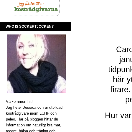
WHO IS SOCKERTJOCKEN?
Card
jan
tidpun
här yt
firar
p
Välkommen hit!
Jag heter Jessica och är utbildad
kostrådgivare inom LCHF och
Hur var
peleo. Här på bloggen hittar du
information om naturligt bra mat,
recept, hälsa och träning och