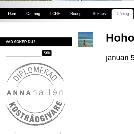
Hem
Om mig
LCHF
Recept
Boktips
Träning
Hoho!
VAD SÖKER DU?
januari 