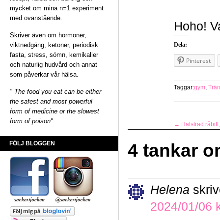
mycket om mina n=1 experiment
med ovanstående.
Hoho! Va
Skriver även om hormoner,
viktnedgång, ketoner, periodisk
Dela:
fasta, stress, sömn, kemikalier
Pinterest
och naturlig hudvård och annat
som påverkar vår hälsa.
Taggar:
gym
,
Trän
" The food you eat can be either
the safest and most powerful
form of medicine or the slowest
form of poison"
←
Halstrad råbiff,
FÖLJ BLOGGEN
4 tankar o
Helena
skriv
2024/01/06 k