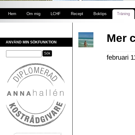
Hem
Om mig
LCHF
Recept
Boktips
Träning
Mer 
ANVÄND MIN SÖKFUNKTION
februari 