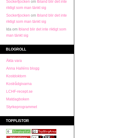
Sockertjocken
om
Ibland blir det inte
riktigt som man tänkt sig
Sockertjocken
om
Ibland blir det inte
riktigt som man tänkt sig
Ida om
Ibland blir det inte riktigt som
man tänkt sig
BLOGROLL
Äkta vara
Anna Halléns blogg
Kostdoktorn
Kostrådgivarna
LCHF-recept.se
Matdagboken
Styrkeprogrammet
TOPPLISTOR