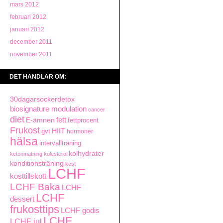
mars 2012
februari 2012
januari 2012
december 2011
november 2011
DET HANDLAR OM:
30dagarsockerdetox
biosignature modulation
cancer
diet
fett
E-ämnen
fettprocent
Frukost
gvt
HIIT
hormoner
hälsa
intervallträning
kolhydrater
ketonmätning
kolesterol
konditionsträning
kost
LCHF
kosttillskott
LCHF Baka
LCHF
LCHF
dessert
frukosttips
LCHF godis
LCHF
LCHF jul