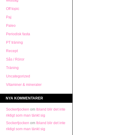
Middag
Off topic
Paj
Paleo
Periodisk fasta
PT träning
Recept
Sås / Röror
Träning
Uncategorized
Vitaminer & mineraler
NYA KOMMENTARER
Sockertjocken
om
Ibland blir det inte
riktigt som man tänkt sig
Sockertjocken
om
Ibland blir det inte
riktigt som man tänkt sig