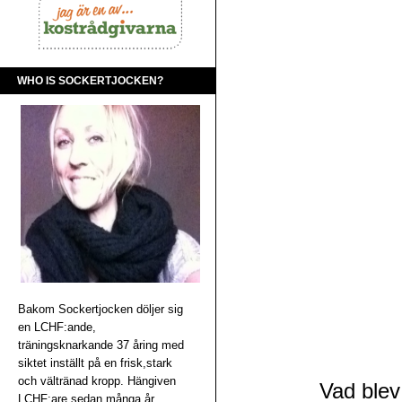
WHO IS SOCKERTJOCKEN?
Bakom Sockertjocken döljer sig
en LCHF:ande,
träningsknarkande 37 åring med
siktet inställt på en frisk,stark
och vältränad kropp. Hängiven
Vad blev
LCHF:are sedan många år