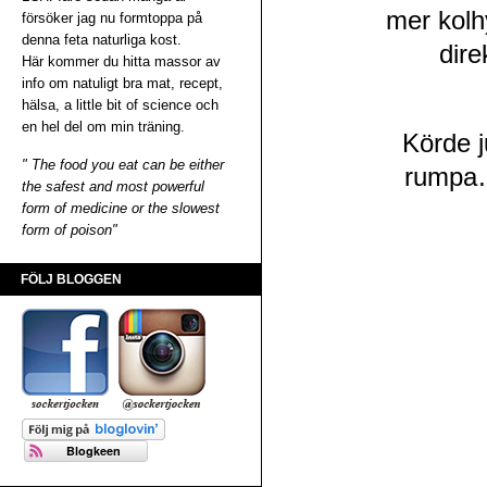
mer kolhy
försöker jag nu formtoppa på
denna feta naturliga kost.
dire
Här kommer du hitta massor av
info om natuligt bra mat, recept,
hälsa, a little bit of science och
en hel del om min träning.
Körde j
" The food you eat can be either
rumpa…
the safest and most powerful
form of medicine or the slowest
form of poison"
FÖLJ BLOGGEN