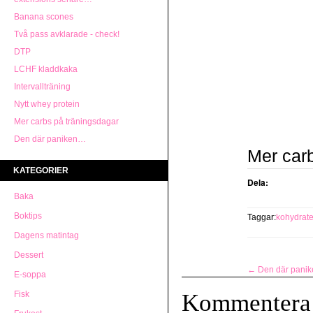
Banana scones
Två pass avklarade - check!
DTP
LCHF kladdkaka
Intervallträning
Nytt whey protein
Mer carbs på träningsdagar
Den där paniken…
Mer car
KATEGORIER
Dela:
Baka
Boktips
Taggar:
kohydrate
Dagens matintag
Dessert
←
Den där pani
E-soppa
Fisk
Kommentera