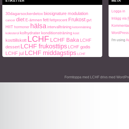
ETIKETTER
META
Logga in
biosignature modulation
30dagarsockerdetox
Frukost
Inlägg via
diet
fett
E-ämnen
fettprocent
gvt
cancer
hälsa
Kommentar
HIIT
intervallträning
hormoner
ketonmätning
kolhydrater
konditionsträning
WordPress
kolesterol
kost
LCHF
LCHF Baka
LCHF
kosttillskott
I'm using
A
LCHF frukosttips
dessert
LCHF godis
LCHF middagstips
LCHF jul
LCHF
middag
lunch
middagstips
snacks
Mått och vikt
paleo
ohälsa
Paleo
Naturlig mat
periodisk
frukosttips
paleo middagstips
Formtoppa med LCHF drivs med
WordPr
fasta
protein
socker
personlig träning
Träning
styrketräning
Vikt
viktnedgång
Ägg