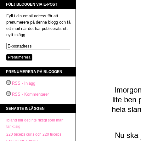
FÖLJ BLOGGEN VIA E-POST
Fyll i din email adress för att
prenumerera på denna blogg och få
ett mail när det har publicerats ett
nytt inlägg.
PRENUMERERA PÅ BLOGGEN
RSS - Inlägg
Imorgon
RSS - Kommentarer
lite ben 
hela sla
SENASTE INLÄGGEN
Ibland blir det inte riktigt som man
tänkt sig
Nu ska 
220 biceps curls och 220 triceps
extensions senare…