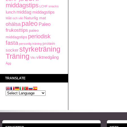
middagstips
LCHF snacks
middag
lunch
middagstips
Naturlig mat
Mått och vikt
paleo
ohälsa
Paleo
frukosttips
paleo
periodisk
middagstips
fasta
protein
personlig träning
styrketräning
socker
Träning
viktnedgång
Vikt
Ägg
TRANSLATE