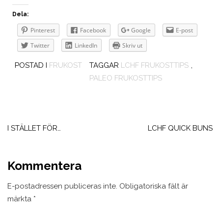
Dela:
Pinterest
Facebook
Google
E-post
Twitter
LinkedIn
Skriv ut
POSTAD I
FRUKOST
TAGGAR
LCHF FRUKOSTTIPS
,
PALEO FRUKOSTTIPS
Inläggsnavigering
I STÄLLET FÖR…
LCHF QUICK BUNS
Kommentera
E-postadressen publiceras inte.
Obligatoriska fält är
märkta
*