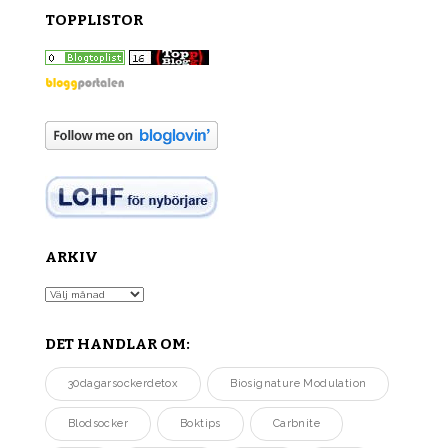
TOPPLISTOR
ARKIV
Arkiv
DET HANDLAR OM:
30dagarsockerdetox
Biosignature Modulation
Blodsocker
Boktips
Carbnite