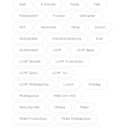
Diet
E-Ämnen
Fasta
Fett
Fettprocent
Frukost
Grönsaker
HIIT
Hormoner
Hälsa
Insulin
Kolhydrater
Konditionsträning
Kost
Kosttillskott
LCHF
LCHF Baka
LCHF Dessert
LCHF Frukosttips
LCHF Godis
LCHF Jul
LCHF Middagstips
Lunch
Middag
Middagstips
Mått Och Vikt
Naturlig Mat
Ohälsa
Paleo
Paleo Frukosttips
Paleo Middagstips