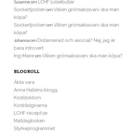
LCHF lussebullar
Susanne
om
Sockertjocken
Vilken grönsakssvarv ska man
om
köpa?
Sockertjocken
Vilken grönsakssvarv ska man
om
köpa?
Distanserad och asocial? Nej, jag är
Johanna
om
bara introvert.
Ing-Marie
Vilken grönsakssvarv ska man köpa?
om
BLOGROLL
Äkta vara
Anna Halléns blogg
Kostdoktorn
Kostrådgivarna
LCHF-recept.se
Matdagboken
Styrkeprogrammet