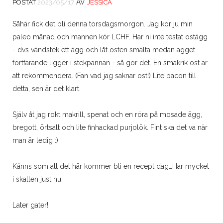
AV
POSTAT
2023/05/17
JESSICA
Såhär fick det bli denna torsdagsmorgon. Jag kör ju min
paleo månad och mannen kör LCHF. Har ni inte testat ostägg
- dvs vändstek ett ägg och låt osten smälta medan ägget
fortfarande ligger i stekpannan - så gör det. En smakrik ost är
att rekommendera. (Fan vad jag saknar ost!) Lite bacon till
detta, sen är det klart.
Själv åt jag rökt makrill, spenat och en röra på mosade ägg,
bregott, örtsalt och lite finhackad purjolök. Fint ska det va när
man är ledig :).
Känns som att det här kommer bli en recept dag…Har mycket
i skallen just nu.
Later gater!