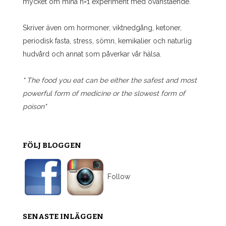
mycket om mina n=1 experiment med ovanstående.
Skriver även om hormoner, viktnedgång, ketoner,
periodisk fasta, stress, sömn, kemikalier och naturlig
hudvård och annat som påverkar vår hälsa.
" The food you eat can be either the safest and most
powerful form of medicine or the slowest form of
poison"
FÖLJ BLOGGEN
Follow
SENASTE INLÄGGEN