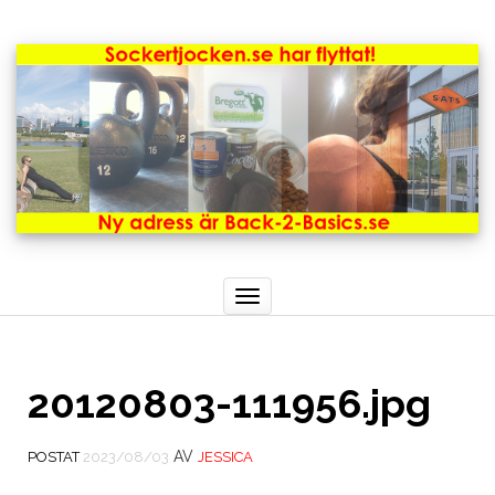
Toggle
navigation
20120803-111956.jpg
AV
POSTAT
2023/08/03
JESSICA