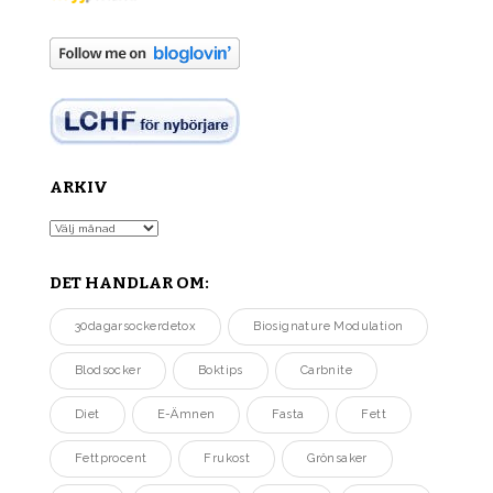
ARKIV
Arkiv
DET HANDLAR OM:
30dagarsockerdetox
Biosignature Modulation
Blodsocker
Boktips
Carbnite
Diet
E-Ämnen
Fasta
Fett
Fettprocent
Frukost
Grönsaker