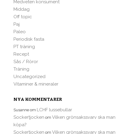
Medveten konsument
Middag
Off topic
Paj
Paleo
Periodisk fasta
PT träning
Recept
Sås / Röror
Träning
Uncategorized
Vitaminer & mineraler
NYA KOMMENTARER
LCHF lussebullar
Susanne
om
Sockertjocken
Vilken grönsakssvarv ska man
om
köpa?
Sockertjocken
Vilken grönsakssvarv ska man
om