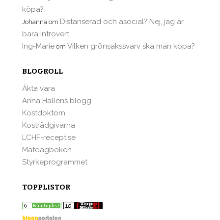
köpa?
Distanserad och asocial? Nej, jag är
Johanna
om
bara introvert.
Ing-Marie
Vilken grönsakssvarv ska man köpa?
om
BLOGROLL
Äkta vara
Anna Halléns blogg
Kostdoktorn
Kostrådgivarna
LCHF-recept.se
Matdagboken
Styrkeprogrammet
TOPPLISTOR