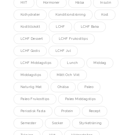
HIIT
Hormoner
Hälsa
Insulin
Kolhydrater
Konditionsträning
Kost
Kosttillskott
LCHF
LCHF Baka
LCHF Dessert
LCHF Frukosttips
LCHF Godis
LCHF Jul
LCHF Middagstips
Lunch
Middag
Middagstips
Mått Och Vikt
Naturlig Mat
Ohälsa
Paleo
Paleo Frukosttips
Paleo Middagstips
Periodisk Fasta
Protein
Recept
Semester
Socker
Styrketräning