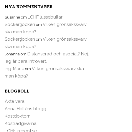
NYA KOMMENTARER
LCHF lussebullar
Susanne
om
Sockertjocken
Vilken grönsakssvarv
om
ska man köpa?
Sockertjocken
Vilken grönsakssvarv
om
ska man köpa?
Distanserad och asocial? Nej,
Johanna
om
jag är bara introvert.
Ing-Marie
Vilken grönsakssvarv ska
om
man köpa?
BLOGROLL
Äkta vara
Anna Halléns blogg
Kostdoktorn
Kostrådgivarna
LCHF-recept.se