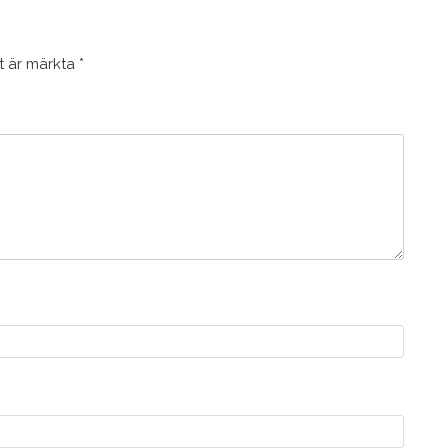
lt är märkta
*