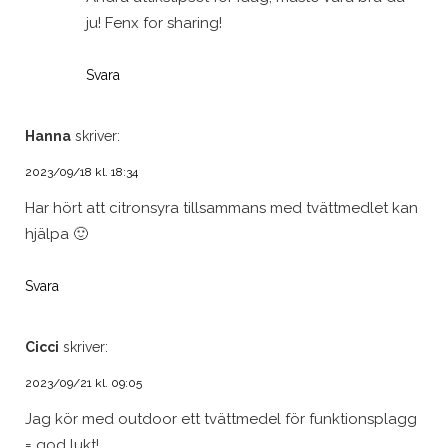
ju! Fenx for sharing!
Svara
Hanna
skriver:
2023/09/18 kl. 18:34
Har hört att citronsyra tillsammans med tvättmedlet kan
hjälpa 🙂
Svara
Cicci
skriver:
2023/09/21 kl. 09:05
Jag kör med outdoor ett tvättmedel för funktionsplagg
= god lukt!