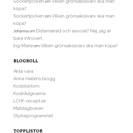
Sockertjocken
Vilken grönsakssvarv ska man
om
köpa?
Sockertjocken
Vilken grönsakssvarv ska man
om
köpa?
Distanserad och asocial? Nej, jag är
Johanna
om
bara introvert.
Ing-Marie
Vilken grönsakssvarv ska man köpa?
om
BLOGROLL
Äkta vara
Anna Halléns blogg
Kostdoktorn
Kostrådgivarna
LCHF-recept.se
Matdagboken
Styrkeprogrammet
TOPPLISTOR