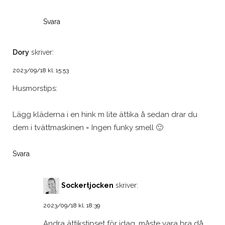
Svara
Dory
skriver:
2023/09/18 kl. 15:53
Husmorstips:
Lägg kläderna i en hink m lite ättika å sedan drar du
dem i tvättmaskinen = Ingen funky smell 🙂
Svara
Sockertjocken
skriver:
2023/09/18 kl. 18:39
Andra ättikstipset för idag, måste vara bra då