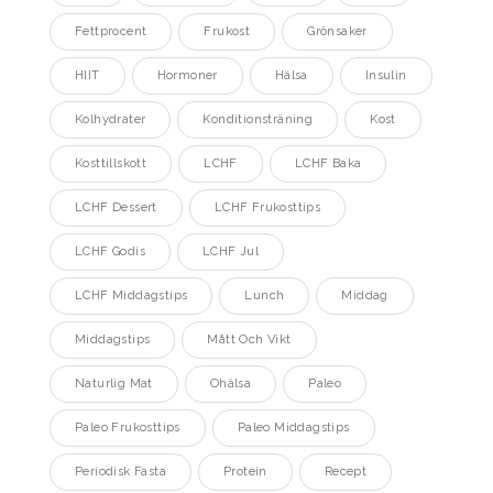
Fettprocent
Frukost
Grönsaker
HIIT
Hormoner
Hälsa
Insulin
Kolhydrater
Konditionsträning
Kost
Kosttillskott
LCHF
LCHF Baka
LCHF Dessert
LCHF Frukosttips
LCHF Godis
LCHF Jul
LCHF Middagstips
Lunch
Middag
Middagstips
Mått Och Vikt
Naturlig Mat
Ohälsa
Paleo
Paleo Frukosttips
Paleo Middagstips
Periodisk Fasta
Protein
Recept