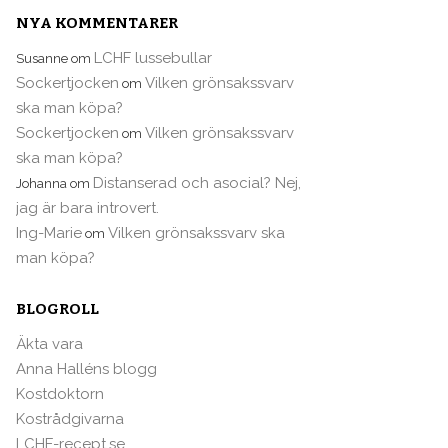
NYA KOMMENTARER
LCHF lussebullar
Susanne
om
Sockertjocken
Vilken grönsakssvarv
om
ska man köpa?
Sockertjocken
Vilken grönsakssvarv
om
ska man köpa?
Distanserad och asocial? Nej,
Johanna
om
jag är bara introvert.
Ing-Marie
Vilken grönsakssvarv ska
om
man köpa?
BLOGROLL
Äkta vara
Anna Halléns blogg
Kostdoktorn
Kostrådgivarna
LCHF-recept.se