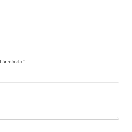
lt är märkta
*