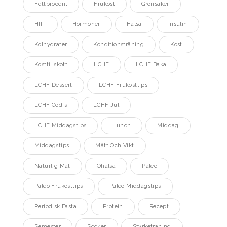
Fettprocent
Frukost
Grönsaker
HIIT
Hormoner
Hälsa
Insulin
Kolhydrater
Konditionsträning
Kost
Kosttillskott
LCHF
LCHF Baka
LCHF Dessert
LCHF Frukosttips
LCHF Godis
LCHF Jul
LCHF Middagstips
Lunch
Middag
Middagstips
Mått Och Vikt
Naturlig Mat
Ohälsa
Paleo
Paleo Frukosttips
Paleo Middagstips
Periodisk Fasta
Protein
Recept
Semester
Socker
Styrketräning