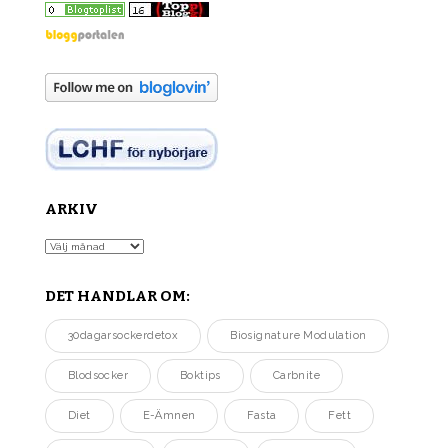
ARKIV
Arkiv
DET HANDLAR OM:
30dagarsockerdetox
Biosignature Modulation
Blodsocker
Boktips
Carbnite
Diet
E-Ämnen
Fasta
Fett