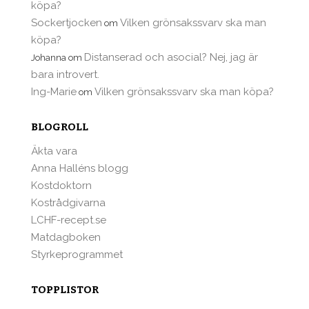
köpa?
Sockertjocken
Vilken grönsakssvarv ska man
om
köpa?
Distanserad och asocial? Nej, jag är
Johanna
om
bara introvert.
Ing-Marie
Vilken grönsakssvarv ska man köpa?
om
BLOGROLL
Äkta vara
Anna Halléns blogg
Kostdoktorn
Kostrådgivarna
LCHF-recept.se
Matdagboken
Styrkeprogrammet
TOPPLISTOR