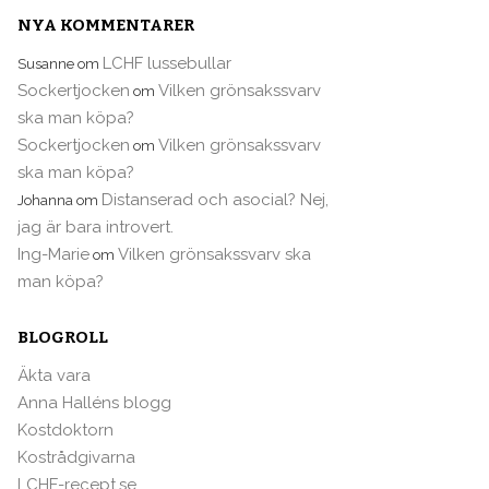
NYA KOMMENTARER
LCHF lussebullar
Susanne
om
Sockertjocken
Vilken grönsakssvarv
om
ska man köpa?
Sockertjocken
Vilken grönsakssvarv
om
ska man köpa?
Distanserad och asocial? Nej,
Johanna
om
jag är bara introvert.
Ing-Marie
Vilken grönsakssvarv ska
om
man köpa?
BLOGROLL
Äkta vara
Anna Halléns blogg
Kostdoktorn
Kostrådgivarna
LCHF-recept.se