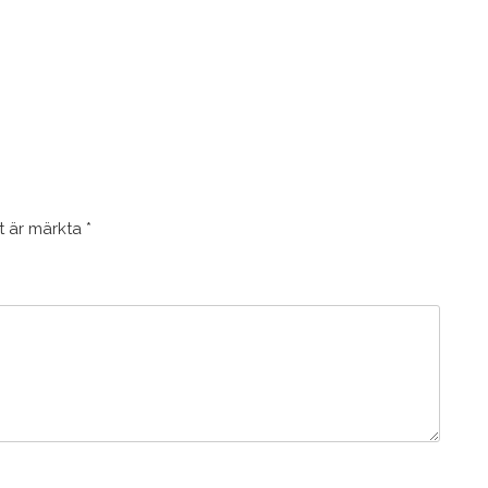
lt är märkta
*