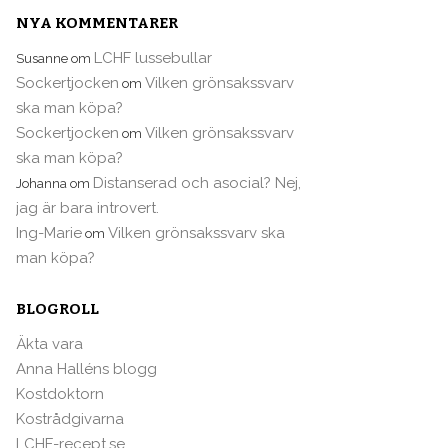
NYA KOMMENTARER
LCHF lussebullar
Susanne
om
Sockertjocken
Vilken grönsakssvarv
om
ska man köpa?
Sockertjocken
Vilken grönsakssvarv
om
ska man köpa?
Distanserad och asocial? Nej,
Johanna
om
jag är bara introvert.
Ing-Marie
Vilken grönsakssvarv ska
om
man köpa?
BLOGROLL
Äkta vara
Anna Halléns blogg
Kostdoktorn
Kostrådgivarna
LCHF-recept.se