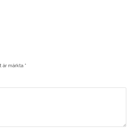
lt är märkta
*