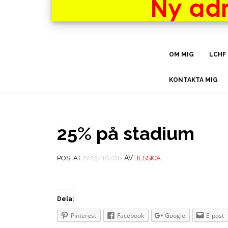
OM MIG
LCHF
KONTAKTA MIG
25% på stadium
AV
POSTAT
2023/10/06
JESSICA
Dela:
Pinterest
Facebook
Google
E-post