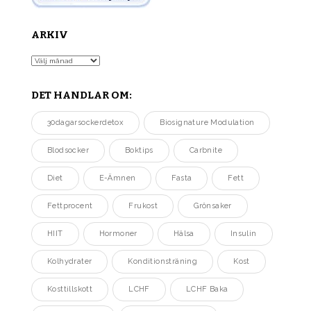
ARKIV
Arkiv
DET HANDLAR OM:
30dagarsockerdetox
Biosignature Modulation
Blodsocker
Boktips
Carbnite
Diet
E-Ämnen
Fasta
Fett
Fettprocent
Frukost
Grönsaker
HIIT
Hormoner
Hälsa
Insulin
Kolhydrater
Konditionsträning
Kost
Kosttillskott
LCHF
LCHF Baka