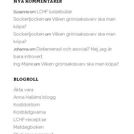
NYA KOMMENTARER
LCHF lussebullar
Susanne
om
Sockertjocken
Vilken grönsakssvarv ska man
om
köpa?
Sockertjocken
Vilken grönsakssvarv ska man
om
köpa?
Distanserad och asocial? Nej, jag är
Johanna
om
bara introvert.
Ing-Marie
Vilken grönsakssvarv ska man köpa?
om
BLOGROLL
Äkta vara
Anna Halléns blogg
Kostdoktorn
Kostrådgivarna
LCHF-recept.se
Matdagboken