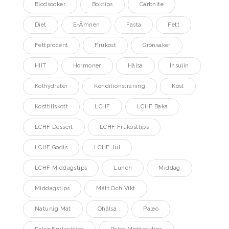
Blodsocker
Boktips
Carbnite
Diet
E-Ämnen
Fasta
Fett
Fettprocent
Frukost
Grönsaker
HIIT
Hormoner
Hälsa
Insulin
Kolhydrater
Konditionsträning
Kost
Kosttillskott
LCHF
LCHF Baka
LCHF Dessert
LCHF Frukosttips
LCHF Godis
LCHF Jul
LCHF Middagstips
Lunch
Middag
Middagstips
Mått Och Vikt
Naturlig Mat
Ohälsa
Paleo