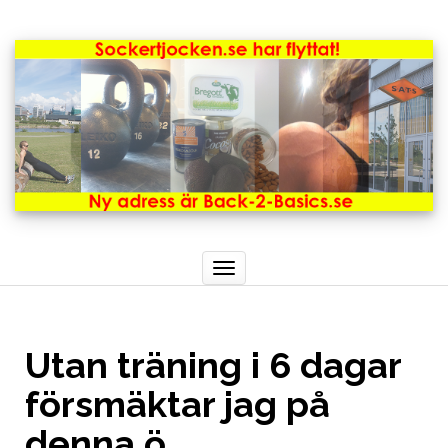
Toggle
navigation
Utan träning i 6 dagar
försmäktar jag på
denna ö…