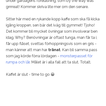
under gårdagens föreläsning, som by the way was
grrrreat! Kommer skriva lite mer om den senare.
Sitter här med en rykande kopp kaffe som ska få kicka
igång kroppen, sen bär det iväg till gymmet! Tjoho!
Det kommer bli mycket övningar som involverar ben
idag. Why? Benövningar är oftast tunga, man får ta i,
får upp flåset, svettas förhoppningsvis som en gris -
man känner att man har
tränat
. Kan bli samma pass
som jag körde förra lördagen -
monsterpasset för
rumpa och lår
. Målet är i alla fall att ta slut. Totalt.
Kaffet är slut - time to go 😀