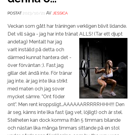
AV
POSTAT
2023/10/21
JESSICA
Veckan som gått har träningen verkligen blivit lidande.
Det vill säga - jag har inte tränat ALLS! (Tar ett djupt
andetag)
Mentalt har jag
varit inställd på detta och
därmed kunnat hantera det -
över förväntan ;). Fast jag
gillar det ändå inte. För tränar
jag inte, är jag inte lika strikt
med maten och jag sover
mycket sämre. ”Ont föder
ont”. Men rent kroppsligt…AAAAAARRRRRHHH!!! Den
är seg, känns inte lika fast (jag vet, löjligt) och är stel.
Stelheten kan dock komma ifrån 5 timmars bilande
och nästan lika många timmars sittande på en stol