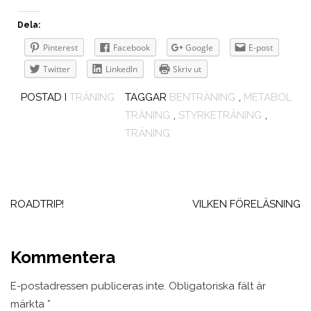
Dela:
Pinterest
Facebook
Google
E-post
Twitter
LinkedIn
Skriv ut
POSTAD I
TRÄNING
TAGGAR
BENTRÄNING
,
METABOL
TRÄNING
,
STYRKETRÄNING
,
TRÄNING
Inläggsnavigering
ROADTRIP!
VILKEN FÖRELÄSNING
Kommentera
E-postadressen publiceras inte.
Obligatoriska fält är
märkta
*