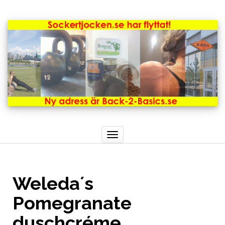
Toggle
navigation
Weleda´s
Pomegranate
duschcréme