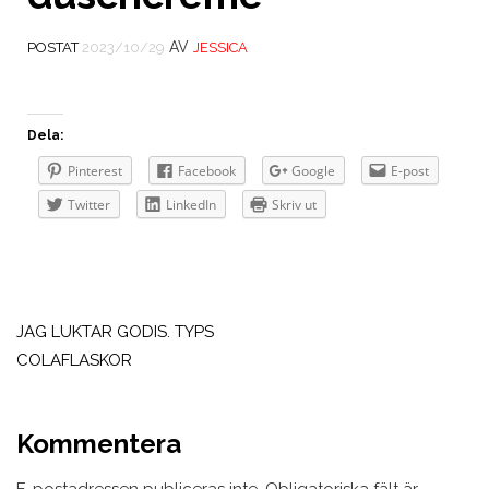
AV
POSTAT
2023/10/29
JESSICA
Dela:
Pinterest
Facebook
Google
E-post
Twitter
LinkedIn
Skriv ut
Inläggsnavigering
JAG LUKTAR GODIS. TYPS
COLAFLASKOR
Kommentera
E-postadressen publiceras inte.
Obligatoriska fält är