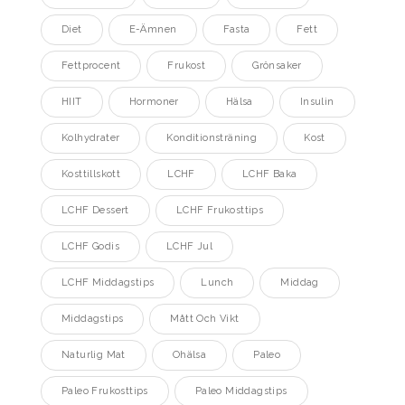
Diet
E-Ämnen
Fasta
Fett
Fettprocent
Frukost
Grönsaker
HIIT
Hormoner
Hälsa
Insulin
Kolhydrater
Konditionsträning
Kost
Kosttillskott
LCHF
LCHF Baka
LCHF Dessert
LCHF Frukosttips
LCHF Godis
LCHF Jul
LCHF Middagstips
Lunch
Middag
Middagstips
Mått Och Vikt
Naturlig Mat
Ohälsa
Paleo
Paleo Frukosttips
Paleo Middagstips