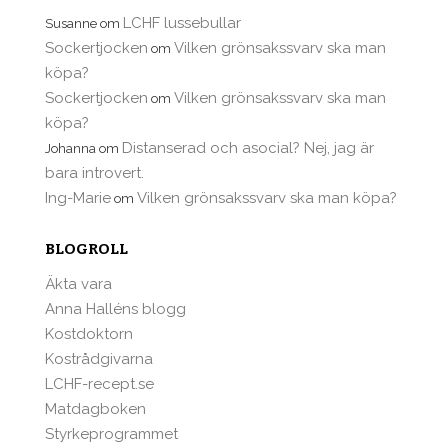
LCHF lussebullar
Susanne
om
Sockertjocken
Vilken grönsakssvarv ska man
om
köpa?
Sockertjocken
Vilken grönsakssvarv ska man
om
köpa?
Distanserad och asocial? Nej, jag är
Johanna
om
bara introvert.
Ing-Marie
Vilken grönsakssvarv ska man köpa?
om
BLOGROLL
Äkta vara
Anna Halléns blogg
Kostdoktorn
Kostrådgivarna
LCHF-recept.se
Matdagboken
Styrkeprogrammet