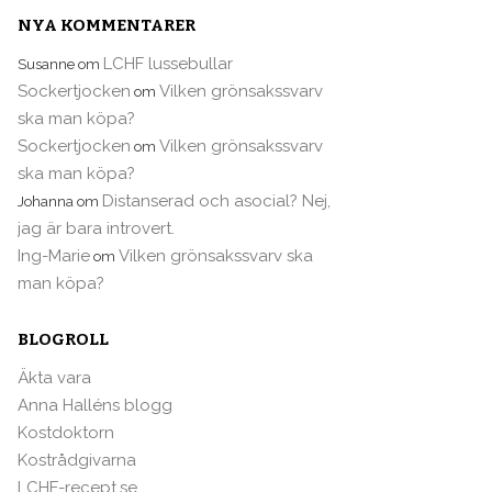
NYA KOMMENTARER
LCHF lussebullar
Susanne
om
Sockertjocken
Vilken grönsakssvarv
om
ska man köpa?
Sockertjocken
Vilken grönsakssvarv
om
ska man köpa?
Distanserad och asocial? Nej,
Johanna
om
jag är bara introvert.
Ing-Marie
Vilken grönsakssvarv ska
om
man köpa?
BLOGROLL
Äkta vara
Anna Halléns blogg
Kostdoktorn
Kostrådgivarna
LCHF-recept.se