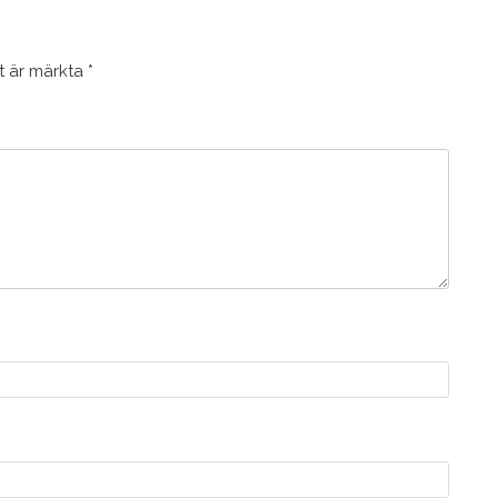
lt är märkta
*