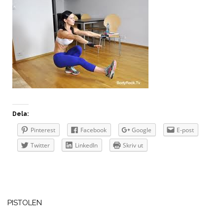
Dela:
Pinterest
Facebook
Google
E-post
Twitter
LinkedIn
Skriv ut
Inläggsnavigering
PISTOLEN