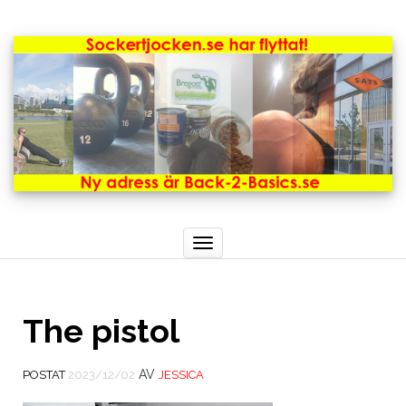
Toggle
navigation
The pistol
AV
POSTAT
2023/12/02
JESSICA