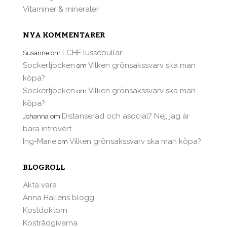
Vitaminer & mineraler
NYA KOMMENTARER
LCHF lussebullar
Susanne
om
Sockertjocken
Vilken grönsakssvarv ska man
om
köpa?
Sockertjocken
Vilken grönsakssvarv ska man
om
köpa?
Distanserad och asocial? Nej, jag är
Johanna
om
bara introvert.
Ing-Marie
Vilken grönsakssvarv ska man köpa?
om
BLOGROLL
Äkta vara
Anna Halléns blogg
Kostdoktorn
Kostrådgivarna