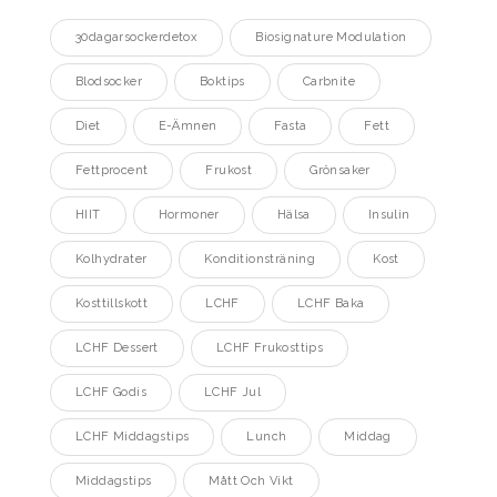
30dagarsockerdetox
Biosignature Modulation
Blodsocker
Boktips
Carbnite
Diet
E-Ämnen
Fasta
Fett
Fettprocent
Frukost
Grönsaker
HIIT
Hormoner
Hälsa
Insulin
Kolhydrater
Konditionsträning
Kost
Kosttillskott
LCHF
LCHF Baka
LCHF Dessert
LCHF Frukosttips
LCHF Godis
LCHF Jul
LCHF Middagstips
Lunch
Middag
Middagstips
Mått Och Vikt