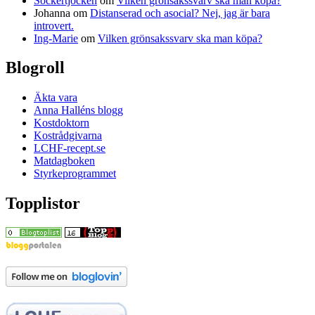
Sockertjocken
om
Vilken grönsakssvarv ska man köpa?
Johanna
om
Distanserad och asocial? Nej, jag är bara
introvert.
Ing-Marie
om
Vilken grönsakssvarv ska man köpa?
Blogroll
Äkta vara
Anna Halléns blogg
Kostdoktorn
Kostrådgivarna
LCHF-recept.se
Matdagboken
Styrkeprogrammet
Topplistor