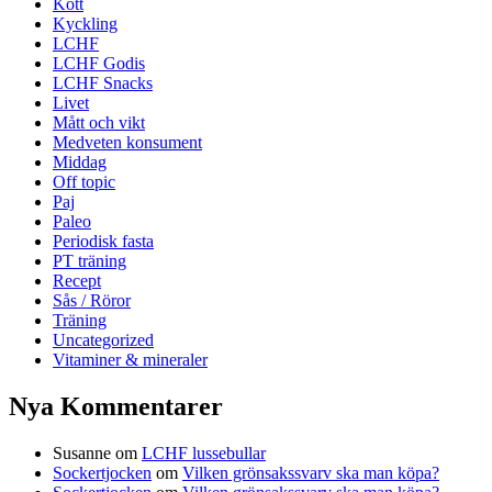
Kött
Kyckling
LCHF
LCHF Godis
LCHF Snacks
Livet
Mått och vikt
Medveten konsument
Middag
Off topic
Paj
Paleo
Periodisk fasta
PT träning
Recept
Sås / Röror
Träning
Uncategorized
Vitaminer & mineraler
Nya Kommentarer
Susanne
om
LCHF lussebullar
Sockertjocken
om
Vilken grönsakssvarv ska man köpa?