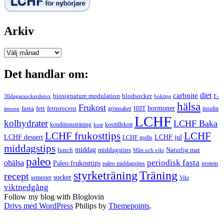
Arkiv
Arkiv
Det handlar om:
carbnite
diet
biosignature modulation
blodsocker
30dagarsockerdetox
boktips
E-
hälsa
Frukost
fett
fettprocent
hormoner
fasta
grönsaker
HIIT
insulin
ämnen
LCHF
kolhydrater
LCHF Baka
kosttillskott
konditionsträning
kost
LCHF
LCHF frukosttips
LCHF dessert
LCHF jul
LCHF godis
middagstips
middag
middagstips
lunch
Naturlig mat
Mått och vikt
paleo
periodisk fasta
ohälsa
Paleo frukosttips
paleo middagstips
protein
styrketräning
Träning
recept
socker
semester
Vikt
viktnedgång
Follow my blog with Bloglovin
Drivs med WordPress
Philips by
Themepoints
.