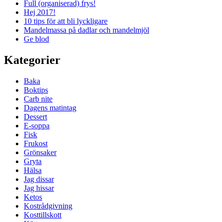
Full (organiserad) frys!
Hej 2017!
10 tips för att bli lyckligare
Mandelmassa på dadlar och mandelmjöl
Ge blod
Kategorier
Baka
Boktips
Carb nite
Dagens matintag
Dessert
E-soppa
Fisk
Frukost
Grönsaker
Gryta
Hälsa
Jag dissar
Jag hissar
Ketos
Kostrådgivning
Kosttillskott