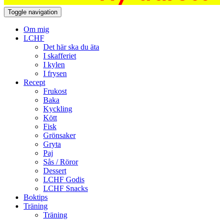
Toggle navigation
Om mig
LCHF
Det här ska du äta
I skafferiet
I kylen
I frysen
Recept
Frukost
Baka
Kyckling
Kött
Fisk
Grönsaker
Gryta
Paj
Sås / Röror
Dessert
LCHF Godis
LCHF Snacks
Boktips
Träning
Träning