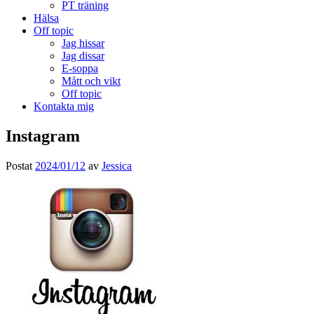
PT träning
Hälsa
Off topic
Jag hissar
Jag dissar
E-soppa
Mått och vikt
Off topic
Kontakta mig
Instagram
Postat
2024/01/12
av
Jessica