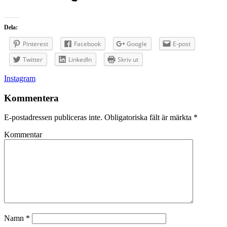
Dela:
Pinterest
Facebook
Google
E-post
Twitter
LinkedIn
Skriv ut
Inläggsnavigering
Instagram
Kommentera
E-postadressen publiceras inte.
Obligatoriska fält är märkta
*
Kommentar
Namn
*