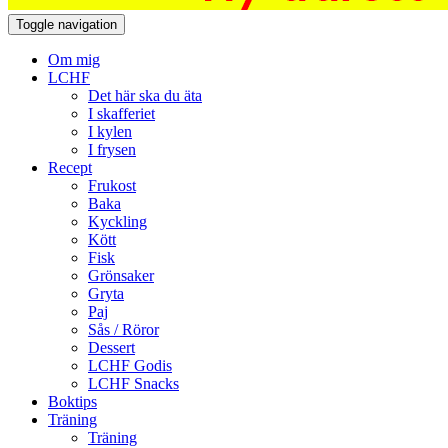
Toggle navigation
Om mig
LCHF
Det här ska du äta
I skafferiet
I kylen
I frysen
Recept
Frukost
Baka
Kyckling
Kött
Fisk
Grönsaker
Gryta
Paj
Sås / Röror
Dessert
LCHF Godis
LCHF Snacks
Boktips
Träning
Träning