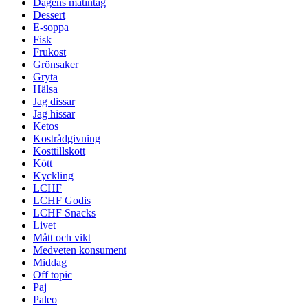
Dagens matintag
Dessert
E-soppa
Fisk
Frukost
Grönsaker
Gryta
Hälsa
Jag dissar
Jag hissar
Ketos
Kostrådgivning
Kosttillskott
Kött
Kyckling
LCHF
LCHF Godis
LCHF Snacks
Livet
Mått och vikt
Medveten konsument
Middag
Off topic
Paj
Paleo