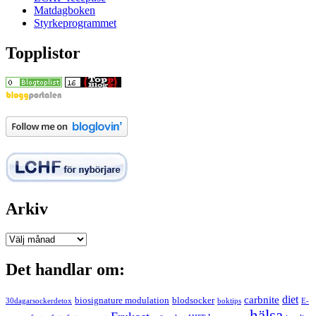
Matdagboken
Styrkeprogrammet
Topplistor
Arkiv
Arkiv
Det handlar om:
carbnite
diet
biosignature modulation
blodsocker
30dagarsockerdetox
boktips
E-
hälsa