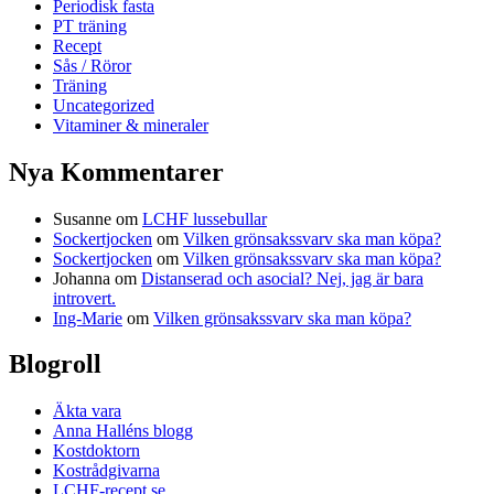
Periodisk fasta
PT träning
Recept
Sås / Röror
Träning
Uncategorized
Vitaminer & mineraler
Nya Kommentarer
Susanne
om
LCHF lussebullar
Sockertjocken
om
Vilken grönsakssvarv ska man köpa?
Sockertjocken
om
Vilken grönsakssvarv ska man köpa?
Johanna
om
Distanserad och asocial? Nej, jag är bara
introvert.
Ing-Marie
om
Vilken grönsakssvarv ska man köpa?
Blogroll
Äkta vara
Anna Halléns blogg
Kostdoktorn
Kostrådgivarna
LCHF-recept.se