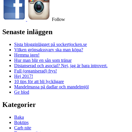
Follow
Senaste inläggen
Sista blogginlägget på sockertjocken.se
Vilken grönsakssvarv ska man köpa?
Hemma igen!
Hur man blir en sån som tränar
Distanserad och asocial? Nej, jag är bara introvert.
Full (organiserad) frys!
Hej 2017!
10 tips för att bli lyckligare
Mandelmassa på dadlar och mandelmjöl
Ge blod
Kategorier
Baka
Boktips
Carb nite