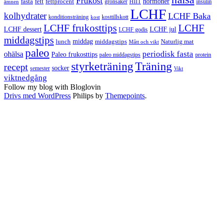
Frukost
fett
fettprocent
hormoner
fasta
grönsaker
HIIT
insulin
ämnen
LCHF
kolhydrater
LCHF Baka
kosttillskott
konditionsträning
kost
LCHF
LCHF frukosttips
LCHF dessert
LCHF jul
LCHF godis
middagstips
middag
middagstips
lunch
Naturlig mat
Mått och vikt
paleo
periodisk fasta
ohälsa
Paleo frukosttips
paleo middagstips
protein
styrketräning
Träning
recept
socker
semester
Vikt
viktnedgång
Follow my blog with Bloglovin
Drivs med WordPress
Philips by
Themepoints
.