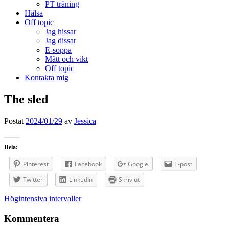
PT träning
Hälsa
Off topic
Jag hissar
Jag dissar
E-soppa
Mått och vikt
Off topic
Kontakta mig
The sled
Postat
2024/01/29
av
Jessica
Dela:
Pinterest
Facebook
Google
E-post
Twitter
LinkedIn
Skriv ut
Inläggsnavigering
Högintensiva intervaller
Kommentera