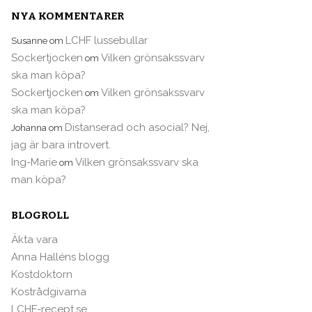
NYA KOMMENTARER
LCHF lussebullar
Susanne
om
Sockertjocken
Vilken grönsakssvarv
om
ska man köpa?
Sockertjocken
Vilken grönsakssvarv
om
ska man köpa?
Distanserad och asocial? Nej,
Johanna
om
jag är bara introvert.
Ing-Marie
Vilken grönsakssvarv ska
om
man köpa?
BLOGROLL
Äkta vara
Anna Halléns blogg
Kostdoktorn
Kostrådgivarna
LCHF-recept.se