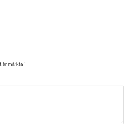
lt är märkta
*