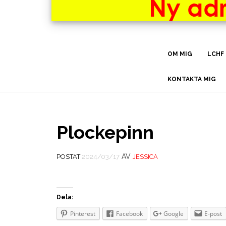
OM MIG
LCHF
KONTAKTA MIG
Plockepinn
AV
POSTAT
2024/03/17
JESSICA
Dela:
Pinterest
Facebook
Google
E-post