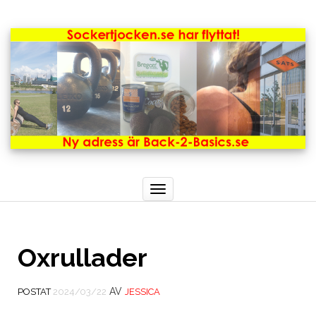
Toggle
navigation
Oxrullader
AV
POSTAT
2024/03/22
JESSICA