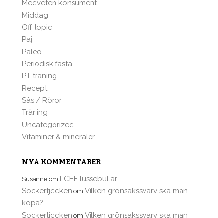
Medveten konsument
Middag
Off topic
Paj
Paleo
Periodisk fasta
PT träning
Recept
Sås / Röror
Träning
Uncategorized
Vitaminer & mineraler
NYA KOMMENTARER
LCHF lussebullar
Susanne
om
Sockertjocken
Vilken grönsakssvarv ska man
om
köpa?
Sockertjocken
Vilken grönsakssvarv ska man
om