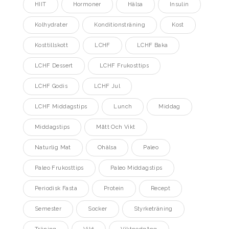
HIIT
Hormoner
Hälsa
Insulin
Kolhydrater
Konditionsträning
Kost
Kosttillskott
LCHF
LCHF Baka
LCHF Dessert
LCHF Frukosttips
LCHF Godis
LCHF Jul
LCHF Middagstips
Lunch
Middag
Middagstips
Mått Och Vikt
Naturlig Mat
Ohälsa
Paleo
Paleo Frukosttips
Paleo Middagstips
Periodisk Fasta
Protein
Recept
Semester
Socker
Styrketräning