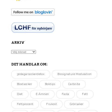
ARKIV
Arkiv
DET HANDLAR OM:
30dagarsockerdetox
Biosignature Modulation
Blodsocker
Boktips
Carbnite
Diet
E-Ämnen
Fasta
Fett
Fettprocent
Frukost
Grönsaker