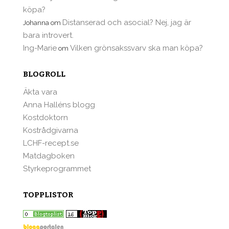
köpa?
Distanserad och asocial? Nej, jag är
Johanna
om
bara introvert.
Ing-Marie
Vilken grönsakssvarv ska man köpa?
om
BLOGROLL
Äkta vara
Anna Halléns blogg
Kostdoktorn
Kostrådgivarna
LCHF-recept.se
Matdagboken
Styrkeprogrammet
TOPPLISTOR