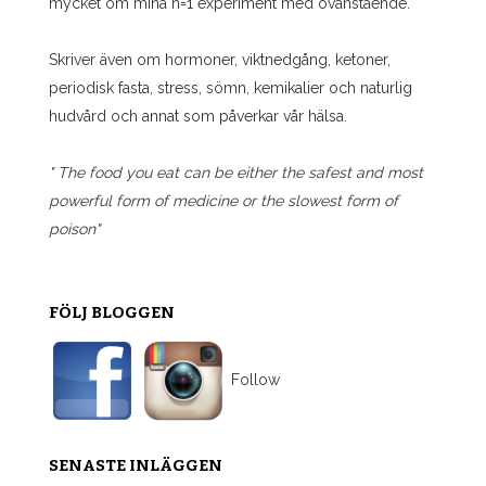
mycket om mina n=1 experiment med ovanstående.
Skriver även om hormoner, viktnedgång, ketoner,
periodisk fasta, stress, sömn, kemikalier och naturlig
hudvård och annat som påverkar vår hälsa.
" The food you eat can be either the safest and most
powerful form of medicine or the slowest form of
poison"
FÖLJ BLOGGEN
Follow
SENASTE INLÄGGEN