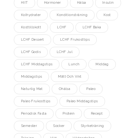
HIIT
Hormoner
Hälsa
Insulin
Kolhydrater
Konditionsträning
Kost
Kosttillskott
LCHF
LCHF Baka
LCHF Dessert
LCHF Frukosttips
LCHF Godis
LCHF Jul
LCHF Middagstips
Lunch
Middag
Middagstips
Mått Och Vikt
Naturlig Mat
Ohälsa
Paleo
Paleo Frukosttips
Paleo Middagstips
Periodisk Fasta
Protein
Recept
Semester
Socker
Styrketräning