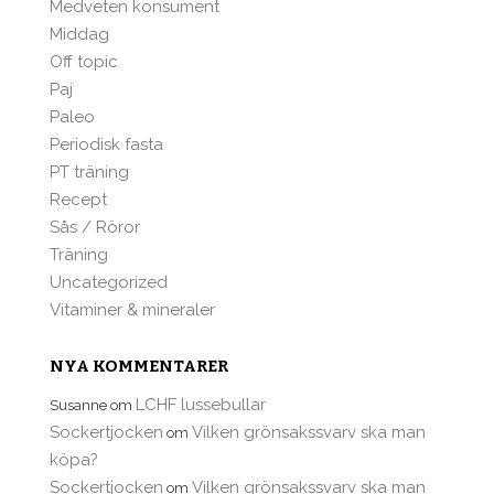
Medveten konsument
Middag
Off topic
Paj
Paleo
Periodisk fasta
PT träning
Recept
Sås / Röror
Träning
Uncategorized
Vitaminer & mineraler
NYA KOMMENTARER
LCHF lussebullar
Susanne
om
Sockertjocken
Vilken grönsakssvarv ska man
om
köpa?
Sockertjocken
Vilken grönsakssvarv ska man
om