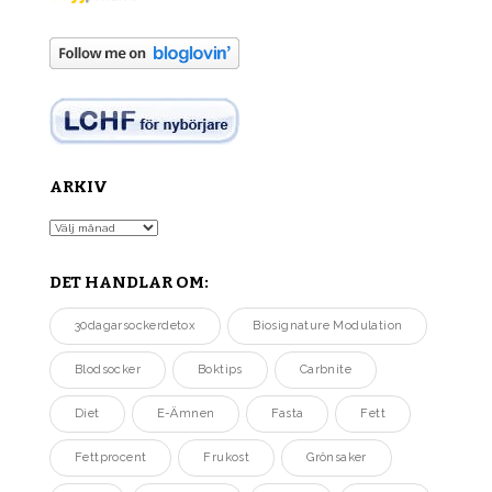
ARKIV
Arkiv
DET HANDLAR OM:
30dagarsockerdetox
Biosignature Modulation
Blodsocker
Boktips
Carbnite
Diet
E-Ämnen
Fasta
Fett
Fettprocent
Frukost
Grönsaker