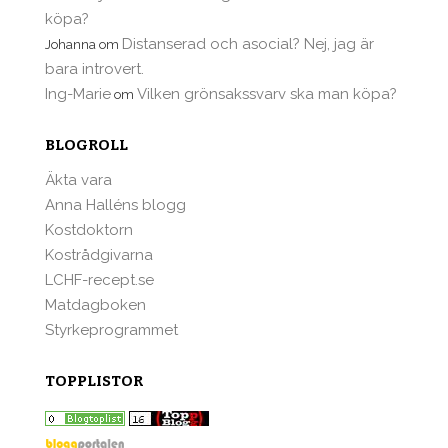
köpa?
Distanserad och asocial? Nej, jag är
Johanna
om
bara introvert.
Ing-Marie
Vilken grönsakssvarv ska man köpa?
om
BLOGROLL
Äkta vara
Anna Halléns blogg
Kostdoktorn
Kostrådgivarna
LCHF-recept.se
Matdagboken
Styrkeprogrammet
TOPPLISTOR