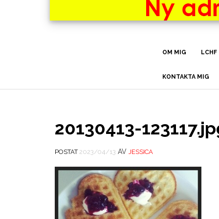
OM MIG
LCHF
KONTAKTA MIG
20130413-123117.jp
AV
POSTAT
2023/04/13
JESSICA