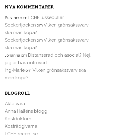
NYA KOMMENTARER
LCHF lussebullar
Susanne
om
Sockertjocken
Vilken grönsakssvarv
om
ska man köpa?
Sockertjocken
Vilken grönsakssvarv
om
ska man köpa?
Distanserad och asocial? Nej,
Johanna
om
jag är bara introvert.
Ing-Marie
Vilken grönsakssvarv ska
om
man köpa?
BLOGROLL
Äkta vara
Anna Halléns blogg
Kostdoktorn
Kostrådgivarna
LCHF-recept.se