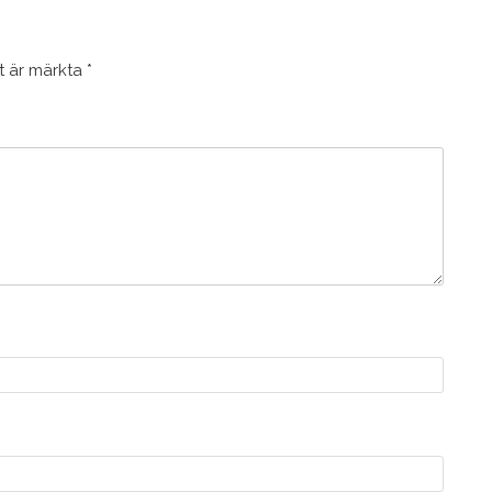
lt är märkta
*