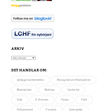
ARKIV
Arkiv
DET HANDLAR OM:
30dagarsockerdetox
Biosignature Modulation
Blodsocker
Boktips
Carbnite
Diet
E-Ämnen
Fasta
Fett
Fettprocent
Frukost
Grönsaker