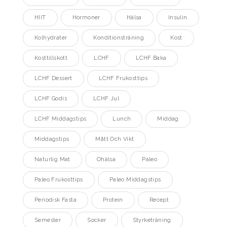
HIIT
Hormoner
Hälsa
Insulin
Kolhydrater
Konditionsträning
Kost
Kosttillskott
LCHF
LCHF Baka
LCHF Dessert
LCHF Frukosttips
LCHF Godis
LCHF Jul
LCHF Middagstips
Lunch
Middag
Middagstips
Mått Och Vikt
Naturlig Mat
Ohälsa
Paleo
Paleo Frukosttips
Paleo Middagstips
Periodisk Fasta
Protein
Recept
Semester
Socker
Styrketräning