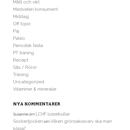
Mått och vikt
Medveten konsument
Middag
Off topic
Paj
Paleo
Periodisk fasta
PT träning
Recept
Sås / Röror
Träning
Uncategorized
Vitaminer & mineraler
NYA KOMMENTARER
LCHF lussebullar
Susanne
om
Sockertjocken
Vilken grönsakssvarv ska man
om
köpa?