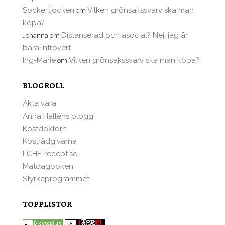
Sockertjocken
Vilken grönsakssvarv ska man
om
köpa?
Distanserad och asocial? Nej, jag är
Johanna
om
bara introvert.
Ing-Marie
Vilken grönsakssvarv ska man köpa?
om
BLOGROLL
Äkta vara
Anna Halléns blogg
Kostdoktorn
Kostrådgivarna
LCHF-recept.se
Matdagboken
Styrkeprogrammet
TOPPLISTOR