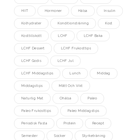
HIIT
Hormoner
Hälsa
Insulin
Kolhydrater
Konditionsträning
Kost
Kosttillskott
LCHF
LCHF Baka
LCHF Dessert
LCHF Frukosttips
LCHF Godis
LCHF Jul
LCHF Middagstips
Lunch
Middag
Middagstips
Mått Och Vikt
Naturlig Mat
Ohälsa
Paleo
Paleo Frukosttips
Paleo Middagstips
Periodisk Fasta
Protein
Recept
Semester
Socker
Styrketräning