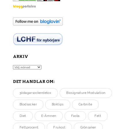
ARKIV
Arkiv
DET HANDLAR OM:
30dagarsockerdetox
Biosignature Modulation
Blodsocker
Boktips
Carbnite
Diet
E-Ämnen
Fasta
Fett
Fettprocent
Frukost
Grönsaker