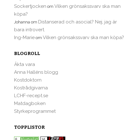
Sockertjocken
Vilken grönsakssvarv ska man
om
köpa?
Distanserad och asocial? Nej, jag är
Johanna
om
bara introvert.
Ing-Marie
Vilken grönsakssvarv ska man köpa?
om
BLOGROLL
Äkta vara
Anna Halléns blogg
Kostdoktorn
Kostrådgivarna
LCHF-recept.se
Matdagboken
Styrkeprogrammet
TOPPLISTOR