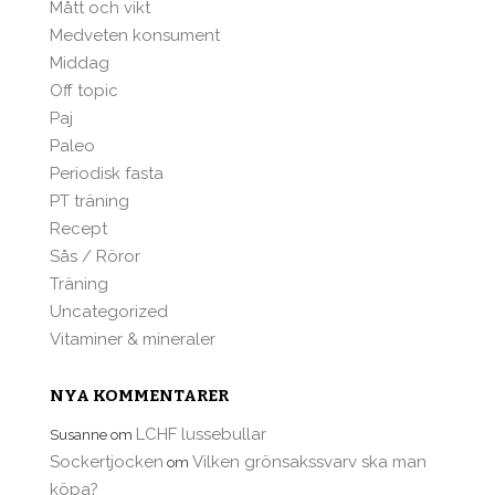
Mått och vikt
Medveten konsument
Middag
Off topic
Paj
Paleo
Periodisk fasta
PT träning
Recept
Sås / Röror
Träning
Uncategorized
Vitaminer & mineraler
NYA KOMMENTARER
LCHF lussebullar
Susanne
om
Sockertjocken
Vilken grönsakssvarv ska man
om
köpa?