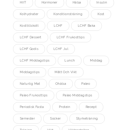
HIIT
Hormoner
Hälsa
Insulin
Kolhydrater
Konditionsträning
Kost
Kosttillskott
LCHF
LCHF Baka
LCHF Dessert
LCHF Frukosttips
LCHF Godis
LCHF Jul
LCHF Middagstips
Lunch
Middag
Middagstips
Mått Och Vikt
Naturlig Mat
Ohälsa
Paleo
Paleo Frukosttips
Paleo Middagstips
Periodisk Fasta
Protein
Recept
Semester
Socker
Styrketräning