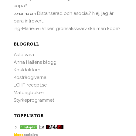
köpa?
Distanserad och asocial? Nej, jag är
Johanna
om
bara introvert.
Ing-Marie
Vilken grönsakssvarv ska man köpa?
om
BLOGROLL
Äkta vara
Anna Halléns blogg
Kostdoktorn
Kostrådgivarna
LCHF-recept.se
Matdagboken
Styrkeprogrammet
TOPPLISTOR