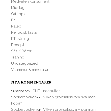
Medveten konsument
Middag
Off topic
Paj
Paleo
Periodisk fasta
PT träning
Recept
Sås / Röror
Träning
Uncategorized
Vitaminer & mineraler
NYA KOMMENTARER
LCHF lussebullar
Susanne
om
Sockertjocken
Vilken grönsakssvarv ska man
om
köpa?
Sockertjocken
Vilken grönsakssvarv ska man
om