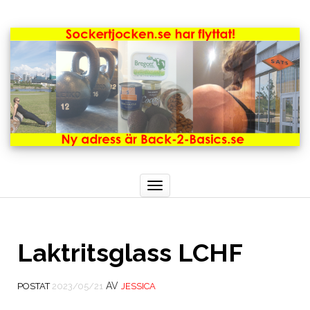
Toggle
navigation
Laktritsglass LCHF
AV
POSTAT
2023/05/21
JESSICA