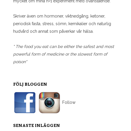
mycket om mina n=1 experiment med ovanstående.
Skriver även om hormoner, viktnedgång, ketoner,
periodisk fasta, stress, sömn, kemikalier och naturlig
hudvård och annat som påverkar vår hälsa.
" The food you eat can be either the safest and most
powerful form of medicine or the slowest form of
poison"
FÖLJ BLOGGEN
Follow
SENASTE INLÄGGEN