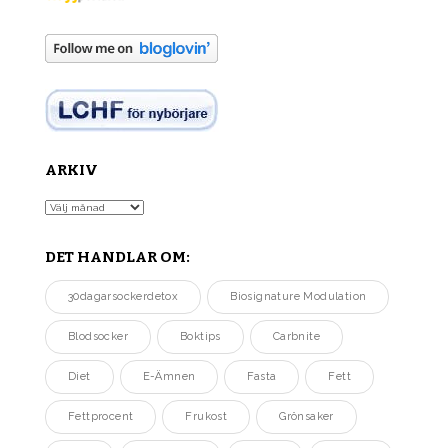
ARKIV
Arkiv
DET HANDLAR OM:
30dagarsockerdetox
Biosignature Modulation
Blodsocker
Boktips
Carbnite
Diet
E-Ämnen
Fasta
Fett
Fettprocent
Frukost
Grönsaker