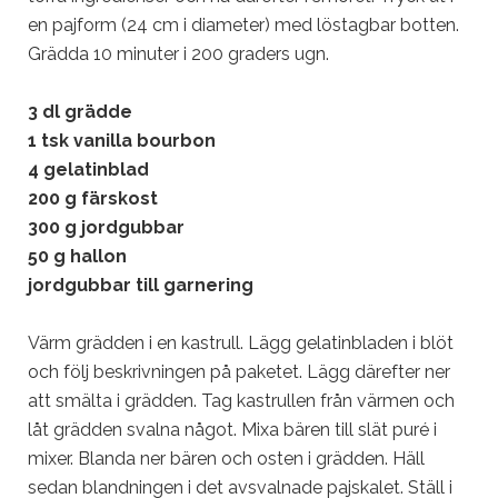
en pajform (24 cm i diameter) med löstagbar botten.
Grädda 10 minuter i 200 graders ugn.
3 dl grädde
1 tsk vanilla bourbon
4 gelatinblad
200 g färskost
300 g jordgubbar
50 g hallon
jordgubbar till garnering
Värm grädden i en kastrull. Lägg gelatinbladen i blöt
och följ beskrivningen på paketet. Lägg därefter ner
att smälta i grädden. Tag kastrullen från värmen och
låt grädden svalna något. Mixa bären till slät puré i
mixer. Blanda ner bären och osten i grädden. Häll
sedan blandningen i det avsvalnade pajskalet. Ställ i