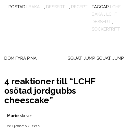
POSTAD I
BAKA
,
DESSERT
,
RECEPT
TAGGAR
LCHF
BAKA
,
LCHF
DESSERT
,
SOCKERFRITT
Inläggsnavigering
DOM FYRA P:NA
SQUAT, JUMP, SQUAT, JUMP
4 reaktioner till “
LCHF
osötad jordgubbs
cheescake
”
Marie
skriver:
2023/06/16 kl. 17:16