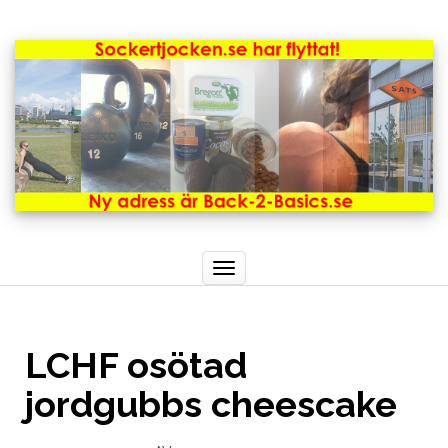
Toggle
navigation
LCHF osötad
jordgubbs cheescake