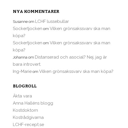
NYA KOMMENTARER
LCHF lussebullar
Susanne
om
Sockertjocken
Vilken grönsakssvarv ska man
om
köpa?
Sockertjocken
Vilken grönsakssvarv ska man
om
köpa?
Distanserad och asocial? Nej, jag är
Johanna
om
bara introvert.
Ing-Marie
Vilken grönsakssvarv ska man köpa?
om
BLOGROLL
Äkta vara
Anna Halléns blogg
Kostdoktorn
Kostrådgivarna
LCHF-recept.se