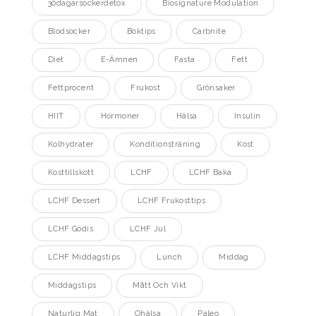
30dagarsockerdetox
Biosignature Modulation
Blodsocker
Boktips
Carbnite
Diet
E-Ämnen
Fasta
Fett
Fettprocent
Frukost
Grönsaker
HIIT
Hormoner
Hälsa
Insulin
Kolhydrater
Konditionsträning
Kost
Kosttillskott
LCHF
LCHF Baka
LCHF Dessert
LCHF Frukosttips
LCHF Godis
LCHF Jul
LCHF Middagstips
Lunch
Middag
Middagstips
Mått Och Vikt
Naturlig Mat
Ohälsa
Paleo