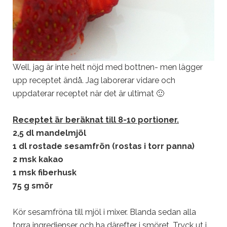
Well, jag är inte helt nöjd med bottnen- men lägger
upp receptet ändå. Jag laborerar vidare och
uppdaterar receptet när det är ultimat 🙂
Receptet är beräknat till 8-10 portioner.
2,5 dl mandelmjöl
1 dl rostade sesamfrön (rostas i torr panna)
2 msk kakao
1 msk fiberhusk
75 g smör
Kör sesamfröna till mjöl i mixer. Blanda sedan alla
torra ingredienser och ha därefter i smöret. Tryck ut i