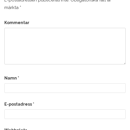
E-postadressen publiceras inte.
Obligatoriska fält är
märkta
*
Kommentar
Namn
*
E-postadress
*