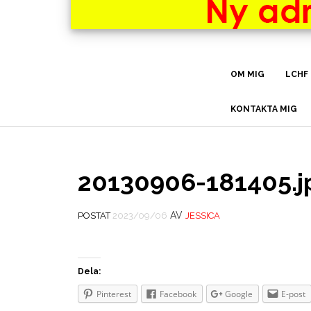
OM MIG
LCHF
KONTAKTA MIG
20130906-181405.j
AV
POSTAT
2023/09/06
JESSICA
Dela:
Pinterest
Facebook
Google
E-post