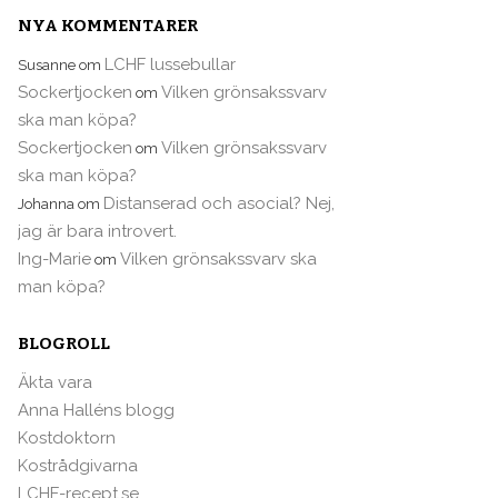
NYA KOMMENTARER
LCHF lussebullar
Susanne
om
Sockertjocken
Vilken grönsakssvarv
om
ska man köpa?
Sockertjocken
Vilken grönsakssvarv
om
ska man köpa?
Distanserad och asocial? Nej,
Johanna
om
jag är bara introvert.
Ing-Marie
Vilken grönsakssvarv ska
om
man köpa?
BLOGROLL
Äkta vara
Anna Halléns blogg
Kostdoktorn
Kostrådgivarna
LCHF-recept.se