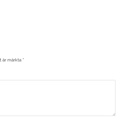
lt är märkta
*