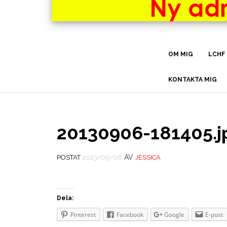
OM MIG
LCHF
KONTAKTA MIG
20130906-181405.j
AV
POSTAT
2023/09/06
JESSICA
Dela:
Pinterest
Facebook
Google
E-post