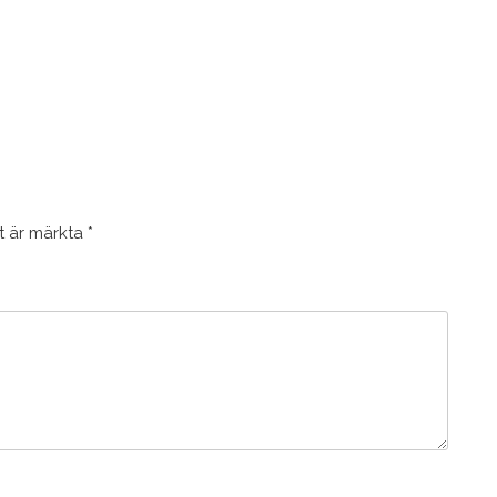
lt är märkta
*