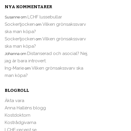
NYA KOMMENTARER
LCHF lussebullar
Susanne
om
Sockertjocken
Vilken grönsakssvarv
om
ska man köpa?
Sockertjocken
Vilken grönsakssvarv
om
ska man köpa?
Distanserad och asocial? Nej,
Johanna
om
jag är bara introvert.
Ing-Marie
Vilken grönsakssvarv ska
om
man köpa?
BLOGROLL
Äkta vara
Anna Halléns blogg
Kostdoktorn
Kostrådgivarna
LCHF-recept.se