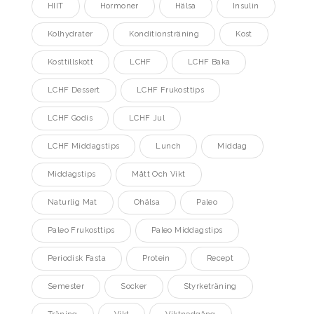
HIIT
Hormoner
Hälsa
Insulin
Kolhydrater
Konditionsträning
Kost
Kosttillskott
LCHF
LCHF Baka
LCHF Dessert
LCHF Frukosttips
LCHF Godis
LCHF Jul
LCHF Middagstips
Lunch
Middag
Middagstips
Mått Och Vikt
Naturlig Mat
Ohälsa
Paleo
Paleo Frukosttips
Paleo Middagstips
Periodisk Fasta
Protein
Recept
Semester
Socker
Styrketräning