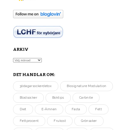
ARKIV
Arkiv
DET HANDLAR OM:
30dagarsockerdetox
Biosignature Modulation
Blodsocker
Boktips
Carbnite
Diet
E-Ämnen
Fasta
Fett
Fettprocent
Frukost
Grönsaker