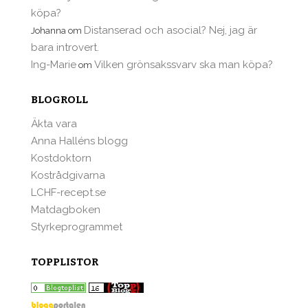
köpa?
Distanserad och asocial? Nej, jag är
Johanna
om
bara introvert.
Ing-Marie
Vilken grönsakssvarv ska man köpa?
om
BLOGROLL
Äkta vara
Anna Halléns blogg
Kostdoktorn
Kostrådgivarna
LCHF-recept.se
Matdagboken
Styrkeprogrammet
TOPPLISTOR