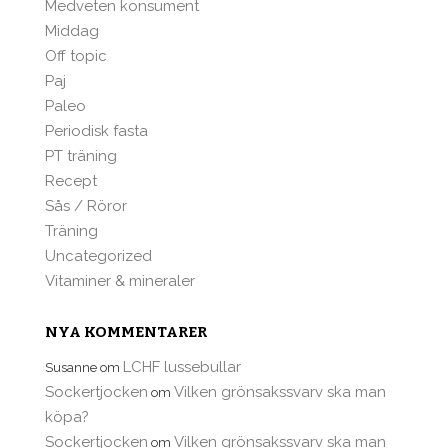
Medveten konsument
Middag
Off topic
Paj
Paleo
Periodisk fasta
PT träning
Recept
Sås / Röror
Träning
Uncategorized
Vitaminer & mineraler
NYA KOMMENTARER
LCHF lussebullar
Susanne
om
Sockertjocken
Vilken grönsakssvarv ska man
om
köpa?
Sockertjocken
Vilken grönsakssvarv ska man
om