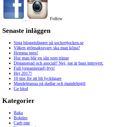
Follow
Senaste inläggen
Sista blogginlägget på sockertjocken.se
Vilken grönsakssvarv ska man köpa?
Hemma igen!
Hur man blir en sån som tränar
Distanserad och asocial? Nej, jag är bara introvert.
Full (organiserad) frys!
Hej 2017!
10 tips för att bli lyckligare
Mandelmassa på dadlar och mandelmjöl
Ge blod
Kategorier
Baka
Boktips
Carb nite