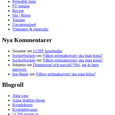
Periodisk fasta
PT träning
Recept
Sås / Röror
Träning
Uncategorized
Vitaminer & mineraler
Nya Kommentarer
Susanne
om
LCHF lussebullar
Sockertjocken
om
Vilken grönsakssvarv ska man köpa?
Sockertjocken
om
Vilken grönsakssvarv ska man köpa?
Johanna
om
Distanserad och asocial? Nej, jag är bara
introvert.
Ing-Marie
om
Vilken grönsakssvarv ska man köpa?
Blogroll
Äkta vara
Anna Halléns blogg
Kostdoktorn
Kostrådgivarna
LCHF-recept.se