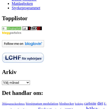
Matdagboken
Styrkeprogrammet
Topplistor
Arkiv
Arkiv
Det handlar om:
carbnite
diet
biosignature modulation
blodsocker
30dagarsockerdetox
boktips
E-
hälsa