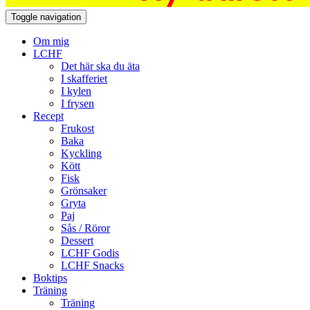
Toggle navigation
Om mig
LCHF
Det här ska du äta
I skafferiet
I kylen
I frysen
Recept
Frukost
Baka
Kyckling
Kött
Fisk
Grönsaker
Gryta
Paj
Sås / Röror
Dessert
LCHF Godis
LCHF Snacks
Boktips
Träning
Träning