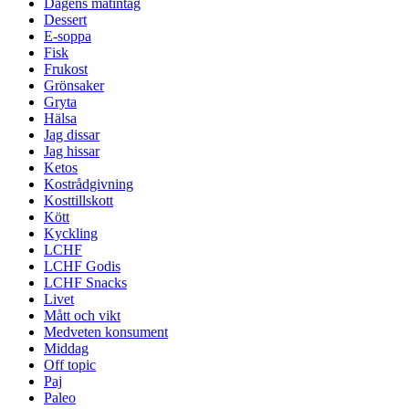
Dagens matintag
Dessert
E-soppa
Fisk
Frukost
Grönsaker
Gryta
Hälsa
Jag dissar
Jag hissar
Ketos
Kostrådgivning
Kosttillskott
Kött
Kyckling
LCHF
LCHF Godis
LCHF Snacks
Livet
Mått och vikt
Medveten konsument
Middag
Off topic
Paj
Paleo