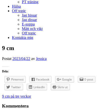
PT träning
Hälsa
Off topic
Jag hissar
Jag dissar
E-soppa
Mått och vikt
Off topic
Kontakta mig
9 cm
Postat
2023/04/22
av
Jessica
Dela:
Pinterest
Facebook
Google
E-post
Twitter
LinkedIn
Skriv ut
Inläggsnavigering
9 cm på tre veckor
Kommentera