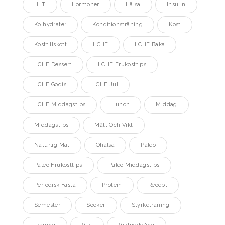
HIIT
Hormoner
Hälsa
Insulin
Kolhydrater
Konditionsträning
Kost
Kosttillskott
LCHF
LCHF Baka
LCHF Dessert
LCHF Frukosttips
LCHF Godis
LCHF Jul
LCHF Middagstips
Lunch
Middag
Middagstips
Mått Och Vikt
Naturlig Mat
Ohälsa
Paleo
Paleo Frukosttips
Paleo Middagstips
Periodisk Fasta
Protein
Recept
Semester
Socker
Styrketräning