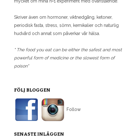
mycket om mina n=1 experiment med ovanstående.
Skriver även om hormoner, viktnedgång, ketoner,
periodisk fasta, stress, sömn, kemikalier och naturlig
hudvård och annat som påverkar vår hälsa.
" The food you eat can be either the safest and most
powerful form of medicine or the slowest form of
poison"
FÖLJ BLOGGEN
Follow
SENASTE INLÄGGEN