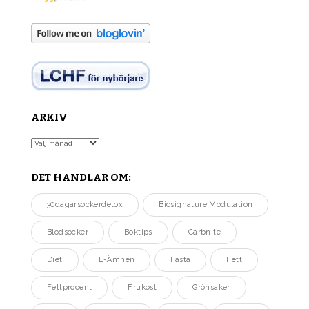
ARKIV
Arkiv
DET HANDLAR OM:
30dagarsockerdetox
Biosignature Modulation
Blodsocker
Boktips
Carbnite
Diet
E-Ämnen
Fasta
Fett
Fettprocent
Frukost
Grönsaker