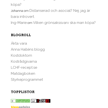
köpa?
Distanserad och asocial? Nej, jag är
Johanna
om
bara introvert.
Ing-Marie
Vilken grönsakssvarv ska man köpa?
om
BLOGROLL
Äkta vara
Anna Halléns blogg
Kostdoktorn
Kostrådgivarna
LCHF-recept.se
Matdagboken
Styrkeprogrammet
TOPPLISTOR