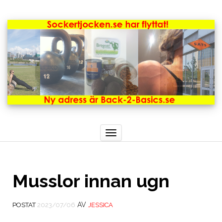
Toggle
navigation
Musslor innan ugn
AV
POSTAT
2023/07/06
JESSICA