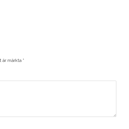
lt är märkta
*