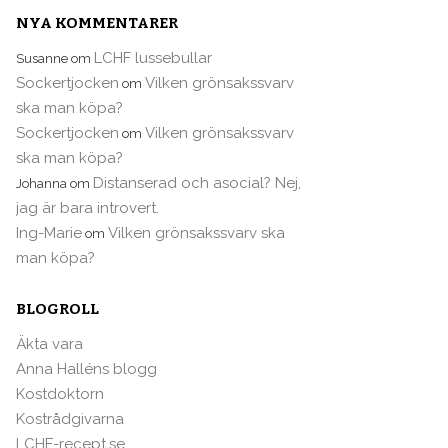
NYA KOMMENTARER
LCHF lussebullar
Susanne
om
Sockertjocken
Vilken grönsakssvarv
om
ska man köpa?
Sockertjocken
Vilken grönsakssvarv
om
ska man köpa?
Distanserad och asocial? Nej,
Johanna
om
jag är bara introvert.
Ing-Marie
Vilken grönsakssvarv ska
om
man köpa?
BLOGROLL
Äkta vara
Anna Halléns blogg
Kostdoktorn
Kostrådgivarna
LCHF-recept.se