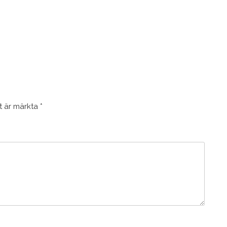
lt är märkta
*