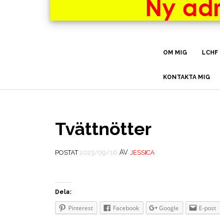
OM MIG
LCHF
KONTAKTA MIG
Tvättnötter
AV
POSTAT
2023/09/16
JESSICA
Dela:
Pinterest
Facebook
Google
E-post