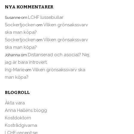
NYA KOMMENTARER
LCHF lussebullar
Susanne
om
Sockertjocken
Vilken grönsakssvarv
om
ska man köpa?
Sockertjocken
Vilken grönsakssvarv
om
ska man köpa?
Distanserad och asocial? Nej,
Johanna
om
jag är bara introvert.
Ing-Marie
Vilken grönsakssvarv ska
om
man köpa?
BLOGROLL
Äkta vara
Anna Halléns blogg
Kostdoktorn
Kostrådgivarna
LCHF-recept.se