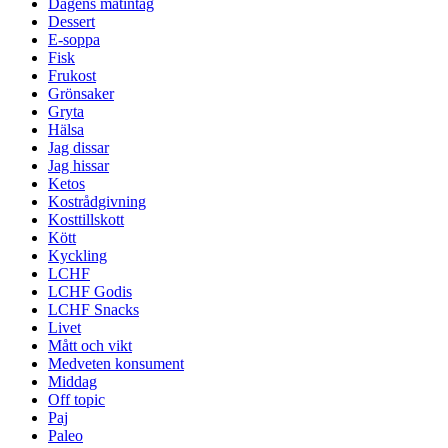
Dagens matintag
Dessert
E-soppa
Fisk
Frukost
Grönsaker
Gryta
Hälsa
Jag dissar
Jag hissar
Ketos
Kostrådgivning
Kosttillskott
Kött
Kyckling
LCHF
LCHF Godis
LCHF Snacks
Livet
Mått och vikt
Medveten konsument
Middag
Off topic
Paj
Paleo