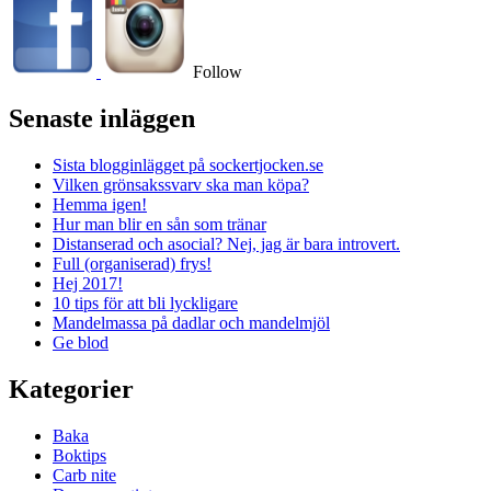
Follow
Senaste inläggen
Sista blogginlägget på sockertjocken.se
Vilken grönsakssvarv ska man köpa?
Hemma igen!
Hur man blir en sån som tränar
Distanserad och asocial? Nej, jag är bara introvert.
Full (organiserad) frys!
Hej 2017!
10 tips för att bli lyckligare
Mandelmassa på dadlar och mandelmjöl
Ge blod
Kategorier
Baka
Boktips
Carb nite