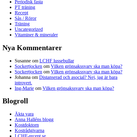
Periodisk fasta
PT träning
Recept
Sås / Röror
Träning
Uncategorized
Vitaminer & mineraler
Nya Kommentarer
Susanne
om
LCHF lussebullar
Sockertjocken
om
Vilken grönsakssvarv ska man köpa?
Sockertjocken
om
Vilken grönsakssvarv ska man köpa?
Johanna
om
Distanserad och asocial? Nej, jag är bara
introvert.
Ing-Marie
om
Vilken grönsakssvarv ska man köpa?
Blogroll
Äkta vara
Anna Halléns blogg
Kostdoktorn
Kostrådgivarna
LCHF-recept.se