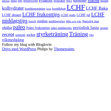
Frukost
fett
fettprocent
hormoner
fasta
grönsaker
HIIT
insulin
ämnen
LCHF
kolhydrater
LCHF Baka
kosttillskott
konditionsträning
kost
LCHF
LCHF frukosttips
LCHF dessert
LCHF jul
LCHF godis
middagstips
middag
middagstips
lunch
Naturlig mat
Mått och vikt
paleo
periodisk fasta
ohälsa
Paleo frukosttips
paleo middagstips
protein
styrketräning
Träning
recept
socker
semester
Vikt
viktnedgång
Follow my blog with Bloglovin
Drivs med WordPress
Philips by
Themepoints
.