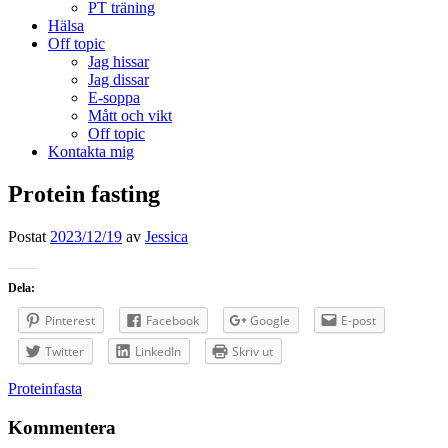
PT träning
Hälsa
Off topic
Jag hissar
Jag dissar
E-soppa
Mått och vikt
Off topic
Kontakta mig
Protein fasting
Postat
2023/12/19
av
Jessica
Dela:
Pinterest
Facebook
Google
E-post
Twitter
LinkedIn
Skriv ut
Inläggsnavigering
Proteinfasta
Kommentera