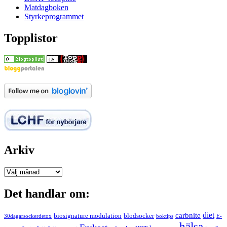
Matdagboken
Styrkeprogrammet
Topplistor
Arkiv
Arkiv
Det handlar om:
carbnite
diet
biosignature modulation
blodsocker
30dagarsockerdetox
boktips
E-
hälsa