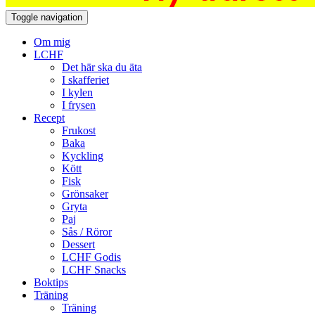
Toggle navigation
Om mig
LCHF
Det här ska du äta
I skafferiet
I kylen
I frysen
Recept
Frukost
Baka
Kyckling
Kött
Fisk
Grönsaker
Gryta
Paj
Sås / Röror
Dessert
LCHF Godis
LCHF Snacks
Boktips
Träning
Träning