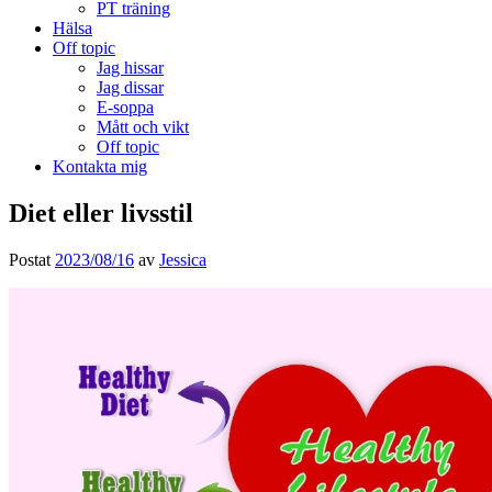
PT träning
Hälsa
Off topic
Jag hissar
Jag dissar
E-soppa
Mått och vikt
Off topic
Kontakta mig
Diet eller livsstil
Postat
2023/08/16
av
Jessica