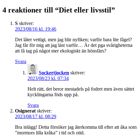
4 reaktioner till “
Diet eller livsstil
”
S
skriver:
2023/08/16 kl. 19:46
Det låter vettigt, men jag blir nyfiken; varför bara lite fågel?
Jag får för mig att jag läst varför… Är det pga svårigheterna
att få tag på något mer ekologiskt än hönsfärs?
Svara
Sockertjocken
skriver:
2023/08/23 kl. 07:34
Helt rätt, det beror mestadels på fodret men även sättet
kycklingarna föds upp på.
Svara
Osignerat
skriver:
2023/08/17 kl. 08:29
Bra inlägg! Detta försöker jag återkomma till efter att åka som
”mormors lilla kråka” i tid och otid.