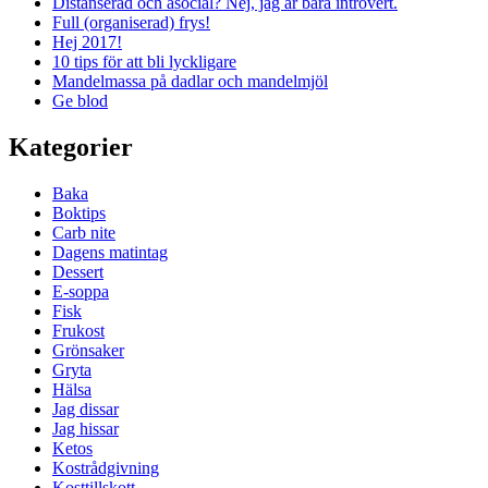
Distanserad och asocial? Nej, jag är bara introvert.
Full (organiserad) frys!
Hej 2017!
10 tips för att bli lyckligare
Mandelmassa på dadlar och mandelmjöl
Ge blod
Kategorier
Baka
Boktips
Carb nite
Dagens matintag
Dessert
E-soppa
Fisk
Frukost
Grönsaker
Gryta
Hälsa
Jag dissar
Jag hissar
Ketos
Kostrådgivning
Kosttillskott