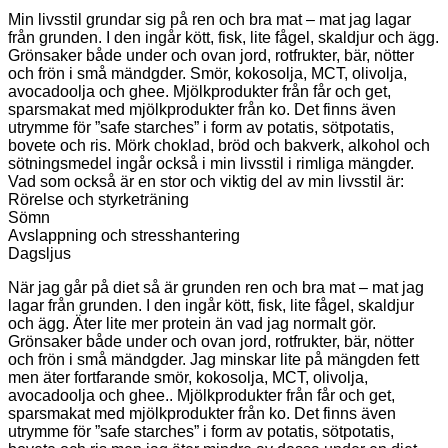
Min livsstil grundar sig på ren och bra mat – mat jag lagar
från grunden. I den ingår kött, fisk, lite fågel, skaldjur och ägg.
Grönsaker både under och ovan jord, rotfrukter, bär, nötter
och frön i små mändgder. Smör, kokosolja, MCT, olivolja,
avocadoolja och ghee. Mjölkprodukter från får och get,
sparsmakat med mjölkprodukter från ko. Det finns även
utrymme för ”safe starches” i form av potatis, sötpotatis,
bovete och ris. Mörk choklad, bröd och bakverk, alkohol och
sötningsmedel ingår också i min livsstil i rimliga mängder.
Vad som också är en stor och viktig del av min livsstil är:
Rörelse och styrketräning
Sömn
Avslappning och stresshantering
Dagsljus
När jag går på diet så är grunden ren och bra mat – mat jag
lagar från grunden. I den ingår kött, fisk, lite fågel, skaldjur
och ägg. Äter lite mer protein än vad jag normalt gör.
Grönsaker både under och ovan jord, rotfrukter, bär, nötter
och frön i små mändgder. Jag minskar lite på mängden fett
men äter fortfarande smör, kokosolja, MCT, olivolja,
avocadoolja och ghee.. Mjölkprodukter från får och get,
sparsmakat med mjölkprodukter från ko. Det finns även
utrymme för ”safe starches” i form av potatis, sötpotatis,