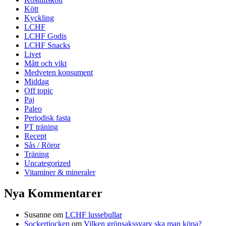
Kött
Kyckling
LCHF
LCHF Godis
LCHF Snacks
Livet
Mått och vikt
Medveten konsument
Middag
Off topic
Paj
Paleo
Periodisk fasta
PT träning
Recept
Sås / Röror
Träning
Uncategorized
Vitaminer & mineraler
Nya Kommentarer
Susanne
om
LCHF lussebullar
Sockertjocken
om
Vilken grönsakssvarv ska man köpa?