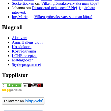
Sockertjocken
om
Vilken grönsakssvarv ska man köpa?
Johanna
om
Distanserad och asocial? Nej, jag är bara
introvert.
Ing-Marie
om
Vilken grönsakssvarv ska man köpa?
Blogroll
Äkta vara
Anna Halléns blogg
Kostdoktorn
Kostrådgivarna
LCHF-recept.se
Matdagboken
Styrkeprogrammet
Topplistor