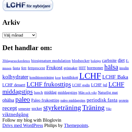
Arkiv
Arkiv
Det handlar om:
carbnite
diet
biosignature modulation
blodsocker
30dagarsockerdetox
boktips
E-
hälsa
Frukost
fett
fettprocent
hormoner
fasta
grönsaker
HIIT
insulin
ämnen
LCHF
kolhydrater
LCHF Baka
kosttillskott
konditionsträning
kost
LCHF
LCHF frukosttips
LCHF dessert
LCHF jul
LCHF godis
middagstips
middag
middagstips
lunch
Naturlig mat
Mått och vikt
paleo
periodisk fasta
ohälsa
Paleo frukosttips
paleo middagstips
protein
styrketräning
Träning
recept
socker
semester
Vikt
viktnedgång
Follow my blog with Bloglovin
Drivs med WordPress
Philips by
Themepoints
.