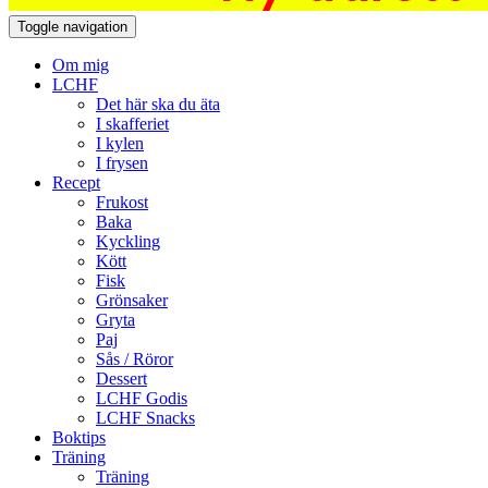
Toggle navigation
Om mig
LCHF
Det här ska du äta
I skafferiet
I kylen
I frysen
Recept
Frukost
Baka
Kyckling
Kött
Fisk
Grönsaker
Gryta
Paj
Sås / Röror
Dessert
LCHF Godis
LCHF Snacks
Boktips
Träning
Träning