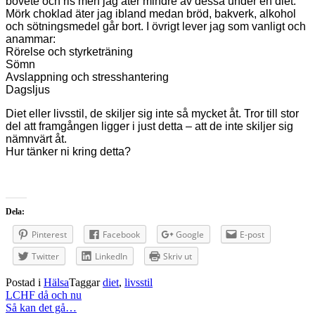
bovete och ris men jag äter mindre av dessa under en diet.
Mörk choklad äter jag ibland medan bröd, bakverk, alkohol
och sötningsmedel går bort. I övrigt lever jag som vanligt och
anammar:
Rörelse och styrketräning
Sömn
Avslappning och stresshantering
Dagsljus
Diet eller livsstil, de skiljer sig inte så mycket åt. Tror till stor
del att framgången ligger i just detta – att de inte skiljer sig
nämnvärt åt.
Hur tänker ni kring detta?
Dela:
Pinterest
Facebook
Google
E-post
Twitter
LinkedIn
Skriv ut
Postad i
Hälsa
Taggar
diet
,
livsstil
Inläggsnavigering
LCHF då och nu
Så kan det gå…