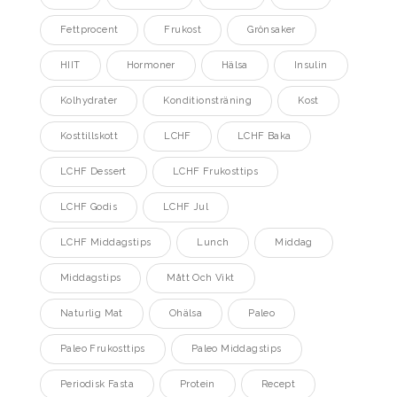
Fettprocent
Frukost
Grönsaker
HIIT
Hormoner
Hälsa
Insulin
Kolhydrater
Konditionsträning
Kost
Kosttillskott
LCHF
LCHF Baka
LCHF Dessert
LCHF Frukosttips
LCHF Godis
LCHF Jul
LCHF Middagstips
Lunch
Middag
Middagstips
Mått Och Vikt
Naturlig Mat
Ohälsa
Paleo
Paleo Frukosttips
Paleo Middagstips
Periodisk Fasta
Protein
Recept