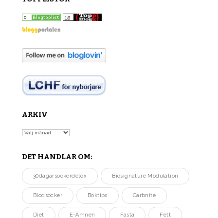
ARKIV
Arkiv
DET HANDLAR OM:
30dagarsockerdetox
Biosignature Modulation
Blodsocker
Boktips
Carbnite
Diet
E-Ämnen
Fasta
Fett