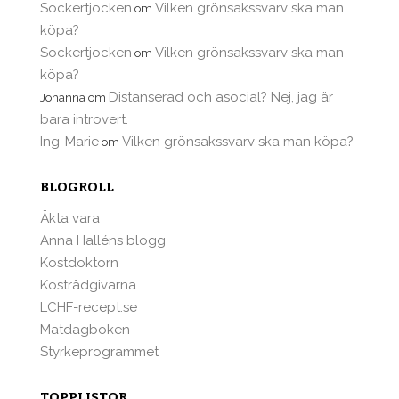
Sockertjocken
Vilken grönsakssvarv ska man
om
köpa?
Sockertjocken
Vilken grönsakssvarv ska man
om
köpa?
Distanserad och asocial? Nej, jag är
Johanna
om
bara introvert.
Ing-Marie
Vilken grönsakssvarv ska man köpa?
om
BLOGROLL
Äkta vara
Anna Halléns blogg
Kostdoktorn
Kostrådgivarna
LCHF-recept.se
Matdagboken
Styrkeprogrammet
TOPPLISTOR