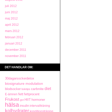
juli 2012
juni 2012
maj 2012
april 2012
mars 2012
februari 2012
januari 2012
december 2011
november 2011
DET HANDLAR OM:
30dagarsockerdetox
biosignature modulation
diet
carbnite
blodsocker
boktips
fett
fettprocent
E-ämnen
Frukost
HIIT
hormoner
gvt
hälsa
insulin
intervallträning
kolhydrater
konditionsträning