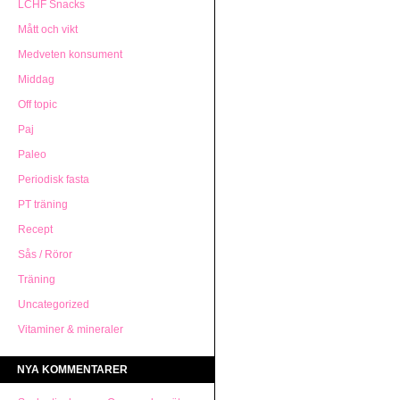
LCHF Snacks
Mått och vikt
Medveten konsument
Middag
Off topic
Paj
Paleo
Periodisk fasta
PT träning
Recept
Sås / Röror
Träning
Uncategorized
Vitaminer & mineraler
NYA KOMMENTARER