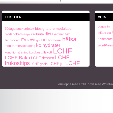
ETIKETTER
META
Logga in
biosignature modulation
30dagarsockerdetox
Inlägg via
diet
carbnite
fett
blodsocker
E-ämnen
boktips
hälsa
Frukost
Kommentar
fettprocent
HIIT
hormoner
gvt
kolhydrater
WordPress
insulin
intervallträning
LCHF
kosttillskott
konditionsträning
kost
LCHF
LCHF Baka
LCHF dessert
LCHF
frukosttips
LCHF jul
LCHF godis
middagstips
middag
middagstips
lunch
Mått
paleo
ohälsa
Paleo
Naturlig mat
och vikt
periodisk fasta
frukosttips
paleo middagstips
Formtoppa med LCHF drivs med
WordPr
recept
socker
protein
semester
styrketräning
Träning
Vikt
viktnedgång