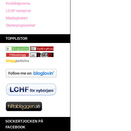
Kostrådgivarna
LCHF-recept.se
Matdagboken
Styrkeprogrammet
TOPPLISTOR
SOCKERTJOCKEN PÅ
FACEBOOK