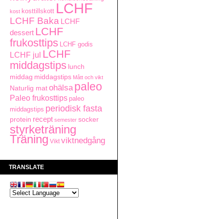
LCHF
kosttillskott
kost
LCHF Baka
LCHF
LCHF
dessert
frukosttips
LCHF godis
LCHF
LCHF jul
middagstips
lunch
middag
middagstips
Mått och vikt
paleo
ohälsa
Naturlig mat
Paleo frukosttips
paleo
periodisk fasta
middagstips
recept
socker
protein
semester
styrketräning
Träning
viktnedgång
Vikt
TRANSLATE