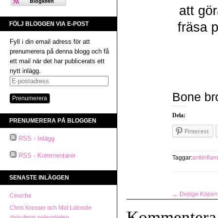
att gö
fräsa p
FÖLJ BLOGGEN VIA E-POST
Fyll i din email adress för att
prenumerera på denna blogg och få
ett mail när det har publicerats ett
nytt inlägg.
E-
postadress
Bone br
Dela:
PRENUMERERA PÅ BLOGGEN
Pinterest
RSS - Inlägg
RSS - Kommentarer
Taggar:
antiinfla
SENASTE INLÄGGEN
←
Dejlige Köpe
Ceviche
Chris Kresser och Mat Lalonde
Kommentera
diskuterar paleodieten