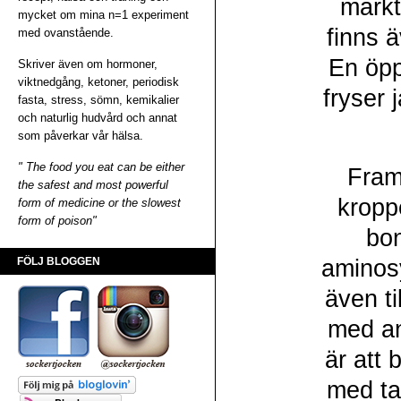
märkt
mycket om mina n=1 experiment
finns 
med ovanstående.
En öpp
Skriver även om hormoner,
viktnedgång, ketoner, periodisk
fryser 
fasta, stress, sömn, kemikalier
och naturlig hudvård och annat
som påverkar vår hälsa.
" The food you eat can be either
Fram
the safest and most powerful
kropp
form of medicine or the slowest
form of poison"
bon
FÖLJ BLOGGEN
aminosy
även ti
med an
är att 
med tan