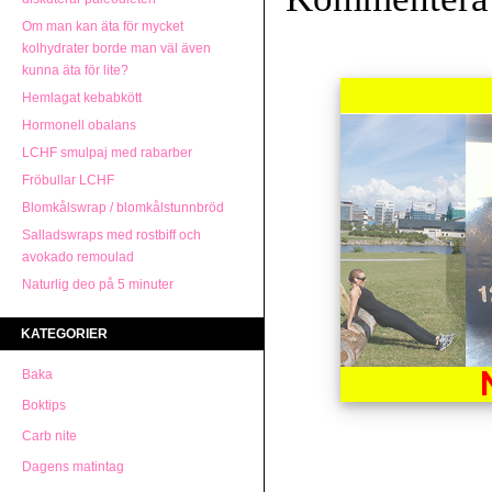
Om man kan äta för mycket
kolhydrater borde man väl även
kunna äta för lite?
Hemlagat kebabkött
Hormonell obalans
LCHF smulpaj med rabarber
Fröbullar LCHF
Blomkålswrap / blomkålstunnbröd
Salladswraps med rostbiff och
avokado remoulad
Naturlig deo på 5 minuter
KATEGORIER
Baka
Boktips
Carb nite
Dagens matintag