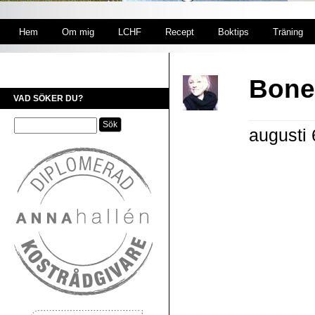
Hem
Om mig
LCHF
Recept
Boktips
Träning
Bone
VAD SÖKER DU?
augusti