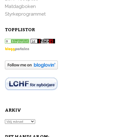
Matdagboken
Styrkeprogrammet
TOPPLISTOR
ARKIV
Arkiv
DET HANDLAR OM: