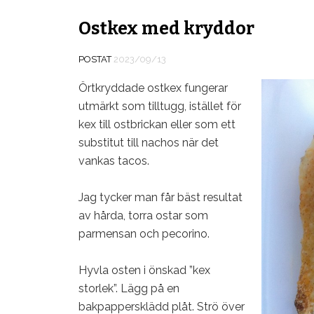
Ostkex med kryddor
POSTAT
2023/09/13
Örtkryddade ostkex fungerar
utmärkt som tilltugg, istället för
kex till ostbrickan eller som ett
substitut till nachos när det
vankas tacos.
Jag tycker man får bäst resultat
av hårda, torra ostar som
parmensan och pecorino.
Hyvla osten i önskad ”kex
storlek”. Lägg på en
bakpappersklädd plåt. Strö över