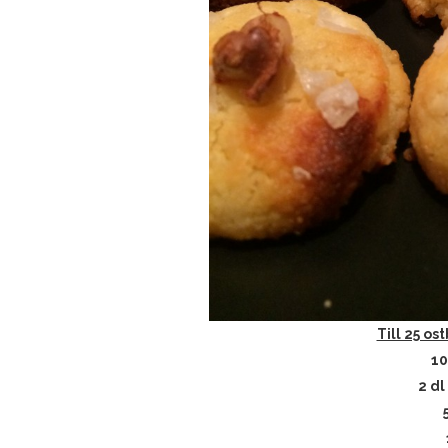
Till 25 os
10
2 d