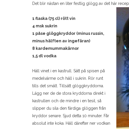
Det blir nästan en liter festlig glögg av det här recep
1 flaska (75 cl) rött vin
4 msk sukrin
1 påse glöggkryddor (minus russin,
minus hälften av ingefäran)
8 kardemummakärnor
1,5 dl vodka
Häll vinet i en kastrull. Sätt på spisen på
medelvärme och häll i sukrin. Rör runt
tills det smält. Tillsätt glöggkryddorna.
Lägg ner de de stora kryddorna direkt i
kastrullen och de mindre i en tesil, så
slipper du sila den färdiga glöggen från
kryddor senare. Sjud detta 10 minuter. Får
absolut inte koka. Häll därefter ner vodkan