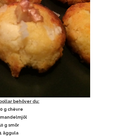
tbollar behöver du:
0 g chèvre
l mandelmjöl
50 g smör
1 äggula