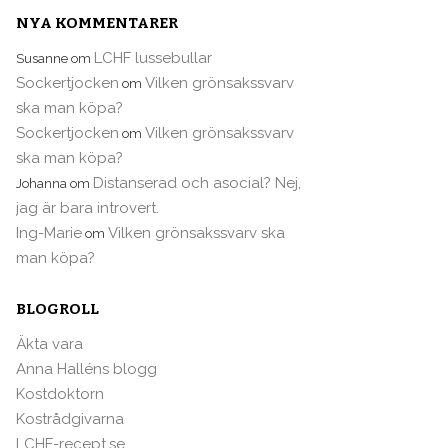
NYA KOMMENTARER
LCHF lussebullar
Susanne
om
Sockertjocken
Vilken grönsakssvarv
om
ska man köpa?
Sockertjocken
Vilken grönsakssvarv
om
ska man köpa?
Distanserad och asocial? Nej,
Johanna
om
jag är bara introvert.
Ing-Marie
Vilken grönsakssvarv ska
om
man köpa?
BLOGROLL
Äkta vara
Anna Halléns blogg
Kostdoktorn
Kostrådgivarna
LCHF-recept.se