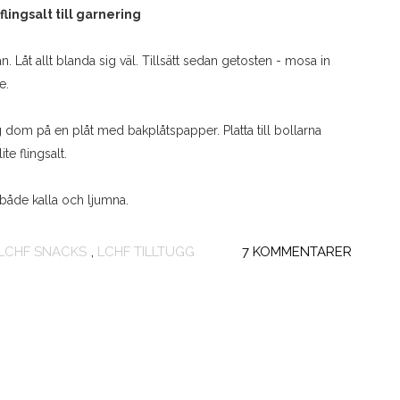
flingsalt till garnering
 Låt allt blanda sig väl. Tillsätt sedan getosten - mosa in
e.
 dom på en plåt med bakplåtspapper. Platta till bollarna
te flingsalt.
 både kalla och ljumna.
LCHF SNACKS
,
LCHF TILLTUGG
7 KOMMENTARER