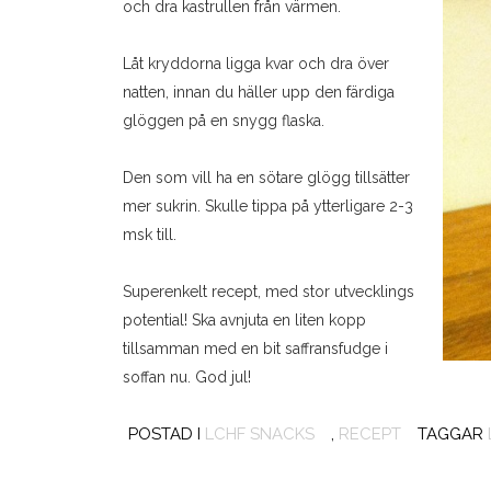
och dra kastrullen från värmen.
Låt kryddorna ligga kvar och dra över
natten, innan du häller upp den färdiga
glöggen på en snygg flaska.
Den som vill ha en sötare glögg tillsätter
mer sukrin. Skulle tippa på ytterligare 2-3
msk till.
Superenkelt recept, med stor utvecklings
potential! Ska avnjuta en liten kopp
tillsamman med en bit saffransfudge i
soffan nu. God jul!
POSTAD I
LCHF SNACKS
,
RECEPT
TAGGAR