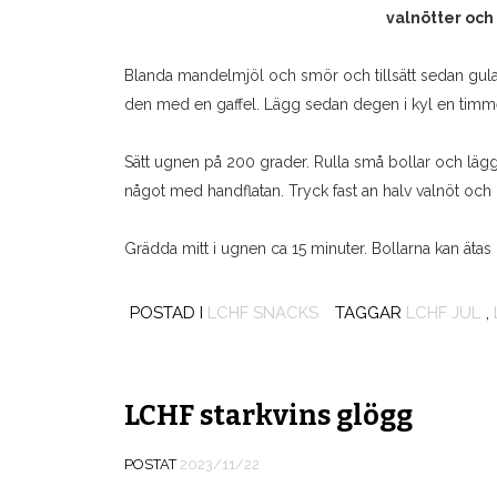
valnötter och 
Blanda mandelmjöl och smör och tillsätt sedan gulan.
den med en gaffel. Lägg sedan degen i kyl en timm
Sätt ugnen på 200 grader. Rulla små bollar och lägg
något med handflatan. Tryck fast an halv valnöt och li
Grädda mitt i ugnen ca 15 minuter. Bollarna kan ätas
POSTAD I
LCHF SNACKS
TAGGAR
LCHF JUL
,
LCHF starkvins glögg
POSTAT
2023/11/22