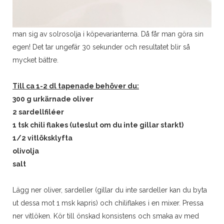
man sig av solrosolja i köpevarianterna. Då får man göra sin
egen! Det tar ungefär 30 sekunder och resultatet blir så
mycket bättre.
Till ca 1-2 dl tapenade behöver du:
300 g urkärnade oliver
2 sardellfiléer
1 tsk chili flakes (uteslut om du inte gillar starkt)
1/2 vitlöksklyfta
olivolja
salt
Lägg ner oliver, sardeller (gillar du inte sardeller kan du byta
ut dessa mot 1 msk kapris) och chiliflakes i en mixer. Pressa
ner vitlöken. Kör till önskad konsistens och smaka av med