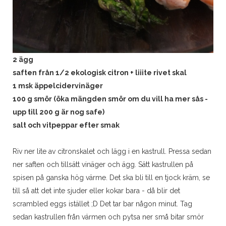
2 ägg
saften från 1/2 ekologisk citron + liiite rivet skal
1 msk äppelcidervinäger
100 g smör (öka mängden smör om du vill ha mer sås -
upp till 200 g är nog safe)
salt och vitpeppar efter smak
Riv ner lite av citronskalet och lägg i en kastrull. Pressa sedan
ner saften och tillsätt vinäger och ägg. Sätt kastrullen på
spisen på ganska hög värme. Det ska bli till en tjock kräm, se
till så att det inte sjuder eller kokar bara - då blir det
scrambled eggs istället ;D Det tar bar någon minut. Tag
sedan kastrullen från värmen och pytsa ner små bitar smör