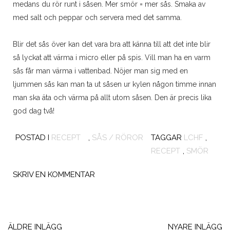
medans du rör runt i såsen. Mer smör = mer sås. Smaka av
med salt och peppar och servera med det samma.
Blir det sås över kan det vara bra att känna till att det inte blir
så lyckat att värma i micro eller på spis. Vill man ha en varm
sås får man värma i vattenbad. Nöjer man sig med en
ljummen sås kan man ta ut såsen ur kylen någon timme innan
man ska äta och värma på allt utom såsen. Den är precis lika
god dag två!
POSTAD I
RECEPT
,
SÅS / RÖROR
TAGGAR
LCHF
,
RECEPT
,
SMÖR
SKRIV EN KOMMENTAR
Inläggsnavigering
ÄLDRE INLÄGG
NYARE INLÄGG