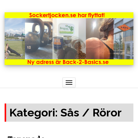
Toggle
navigation
Kategori: Sås / Röror