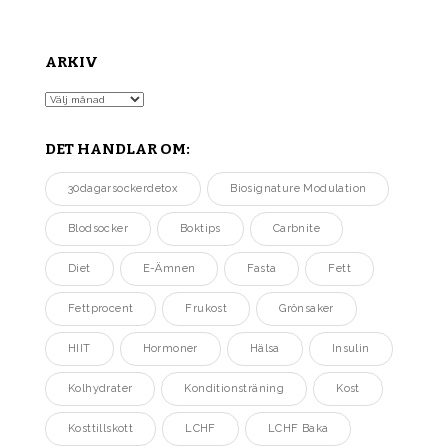
ARKIV
Arkiv
DET HANDLAR OM:
30dagarsockerdetox
Biosignature Modulation
Blodsocker
Boktips
Carbnite
Diet
E-Ämnen
Fasta
Fett
Fettprocent
Frukost
Grönsaker
HIIT
Hormoner
Hälsa
Insulin
Kolhydrater
Konditionsträning
Kost
Kosttillskott
LCHF
LCHF Baka