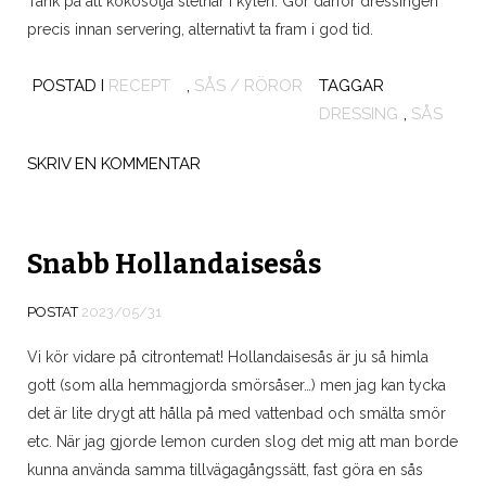
Tänk på att kokosolja stelnar i kylen. Gör därför dressingen
precis innan servering, alternativt ta fram i god tid.
POSTAD I
RECEPT
,
SÅS / RÖROR
TAGGAR
DRESSING
,
SÅS
SKRIV EN KOMMENTAR
Snabb Hollandaisesås
POSTAT
2023/05/31
Vi kör vidare på citrontemat! Hollandaisesås är ju så himla
gott (som alla hemmagjorda smörsåser…) men jag kan tycka
det är lite drygt att hålla på med vattenbad och smälta smör
etc. När jag gjorde lemon curden slog det mig att man borde
kunna använda samma tillvägagångssätt, fast göra en sås