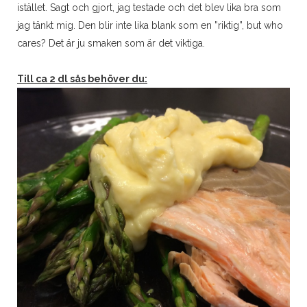
istället. Sagt och gjort, jag testade och det blev lika bra som
jag tänkt mig. Den blir inte lika blank som en ”riktig”, but who
cares? Det är ju smaken som är det viktiga.
Till ca 2 dl sås behöver du: