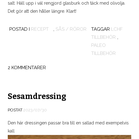
salt. Häll upp i väl rengjord glasburk och täck med olivolja.
Det gör att den håller längre. Klart!
POSTAD I
RECEPT
,
SÅS / RÖROR
TAGGAR
LCHF
TILLBEHÖR
,
PALEO
TILLBEHÖR
2 KOMMENTARER
Sesamdressing
POSTAT
2023/07/30
Den här dressingen passar bra till en sallad med exempelvis
kall