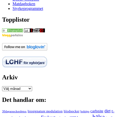
Matdagboken
Styrkeprogrammet
Topplistor
Arkiv
Arkiv
Det handlar om:
carbnite
diet
biosignature modulation
blodsocker
30dagarsockerdetox
boktips
E-
hälsa