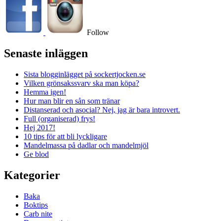
Follow
Senaste inläggen
Sista blogginlägget på sockertjocken.se
Vilken grönsakssvarv ska man köpa?
Hemma igen!
Hur man blir en sån som tränar
Distanserad och asocial? Nej, jag är bara introvert.
Full (organiserad) frys!
Hej 2017!
10 tips för att bli lyckligare
Mandelmassa på dadlar och mandelmjöl
Ge blod
Kategorier
Baka
Boktips
Carb nite