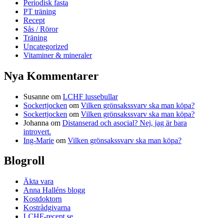
Periodisk fasta
PT träning
Recept
Sås / Röror
Träning
Uncategorized
Vitaminer & mineraler
Nya Kommentarer
Susanne
om
LCHF lussebullar
Sockertjocken
om
Vilken grönsakssvarv ska man köpa?
Sockertjocken
om
Vilken grönsakssvarv ska man köpa?
Johanna
om
Distanserad och asocial? Nej, jag är bara
introvert.
Ing-Marie
om
Vilken grönsakssvarv ska man köpa?
Blogroll
Äkta vara
Anna Halléns blogg
Kostdoktorn
Kostrådgivarna
LCHF-recept.se