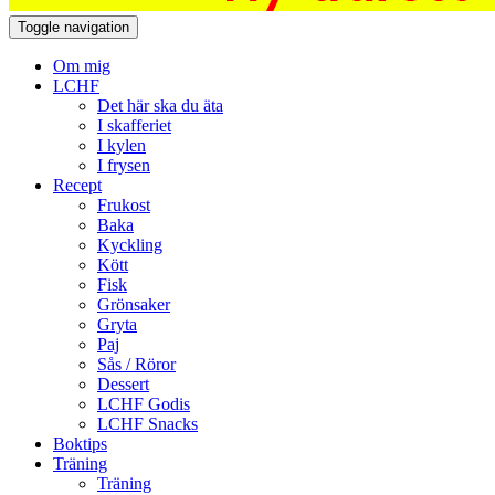
Toggle navigation
Om mig
LCHF
Det här ska du äta
I skafferiet
I kylen
I frysen
Recept
Frukost
Baka
Kyckling
Kött
Fisk
Grönsaker
Gryta
Paj
Sås / Röror
Dessert
LCHF Godis
LCHF Snacks
Boktips
Träning
Träning