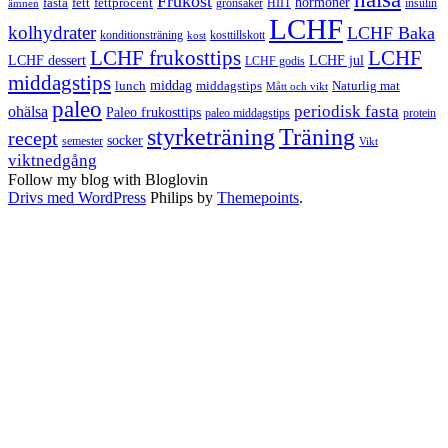
Frukost
fett
fettprocent
hormoner
fasta
grönsaker
HIIT
insulin
ämnen
LCHF
kolhydrater
LCHF Baka
kosttillskott
konditionsträning
kost
LCHF
LCHF frukosttips
LCHF dessert
LCHF jul
LCHF godis
middagstips
middag
middagstips
lunch
Naturlig mat
Mått och vikt
paleo
periodisk fasta
ohälsa
Paleo frukosttips
paleo middagstips
protein
styrketräning
Träning
recept
socker
semester
Vikt
viktnedgång
Follow my blog with Bloglovin
Drivs med WordPress
Philips by
Themepoints
.