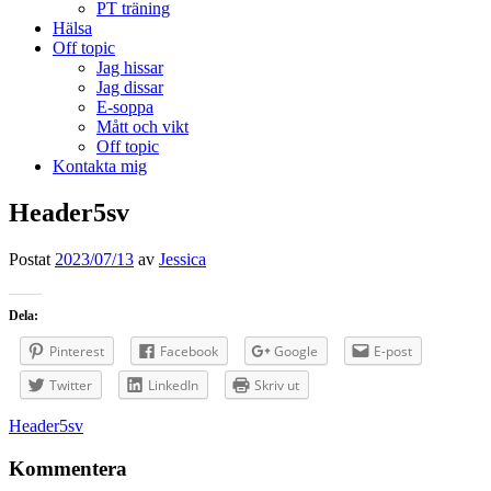
PT träning
Hälsa
Off topic
Jag hissar
Jag dissar
E-soppa
Mått och vikt
Off topic
Kontakta mig
Header5sv
Postat
2023/07/13
av
Jessica
Dela:
Pinterest
Facebook
Google
E-post
Twitter
LinkedIn
Skriv ut
Inläggsnavigering
Header5sv
Kommentera