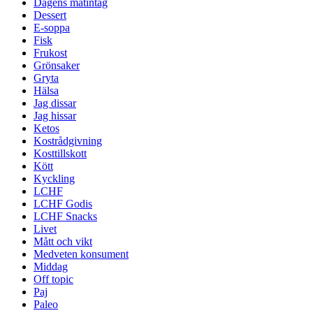
Dagens matintag
Dessert
E-soppa
Fisk
Frukost
Grönsaker
Gryta
Hälsa
Jag dissar
Jag hissar
Ketos
Kostrådgivning
Kosttillskott
Kött
Kyckling
LCHF
LCHF Godis
LCHF Snacks
Livet
Mått och vikt
Medveten konsument
Middag
Off topic
Paj
Paleo