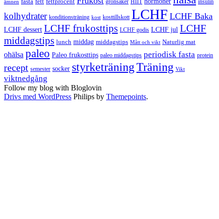
Frukost
fett
fettprocent
hormoner
fasta
grönsaker
HIIT
insulin
ämnen
LCHF
kolhydrater
LCHF Baka
kosttillskott
konditionsträning
kost
LCHF
LCHF frukosttips
LCHF dessert
LCHF jul
LCHF godis
middagstips
middag
middagstips
lunch
Naturlig mat
Mått och vikt
paleo
periodisk fasta
ohälsa
Paleo frukosttips
paleo middagstips
protein
styrketräning
Träning
recept
socker
semester
Vikt
viktnedgång
Follow my blog with Bloglovin
Drivs med WordPress
Philips by
Themepoints
.