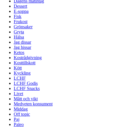
Dagens matintag
Dessert
E-soppa
Fisk
Frukost
Grönsaker
Gryta
Hälsa
Jag dissar
Jag hissar
Ketos
Kostrådgivning
Kosttillskott
Kött
Kyckling
LCHF
LCHF Godis
LCHF Snacks
Livet
Mått och vikt
Medveten konsument
Middag
Off topic
Paj
Paleo