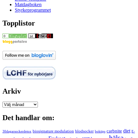
Matdagboken
Styrkeprogrammet
Topplistor
Arkiv
Arkiv
Det handlar om:
carbnite
diet
biosignature modulation
blodsocker
30dagarsockerdetox
boktips
E-
hälsa