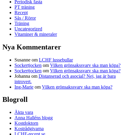
Periodisk fasta
PT träning
Recept
Sås / Röror
Träning
Uncategorized
Vitaminer & mineraler
Nya Kommentarer
Susanne
om
LCHF lussebullar
Sockertjocken
om
Vilken grönsakssvarv ska man köpa?
Sockertjocken
om
Vilken grönsakssvarv ska man köpa?
Johanna
om
Distanserad och asocial? Nej, jag är bara
introvert.
Ing-Marie
om
Vilken grönsakssvarv ska man köpa?
Blogroll
Äkta vara
Anna Halléns blogg
Kostdoktorn
Kostrådgivarna
LCHF-recept.se