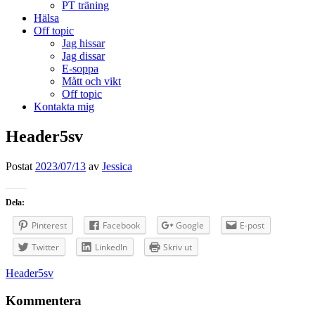
PT träning
Hälsa
Off topic
Jag hissar
Jag dissar
E-soppa
Mått och vikt
Off topic
Kontakta mig
Header5sv
Postat
2023/07/13
av
Jessica
Dela:
Pinterest
Facebook
Google
E-post
Twitter
LinkedIn
Skriv ut
Inläggsnavigering
Header5sv
Kommentera