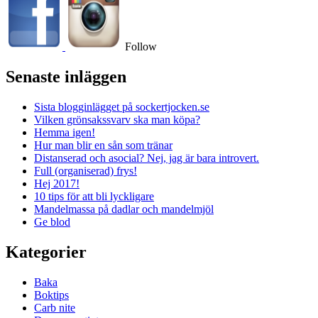
Follow
Senaste inläggen
Sista blogginlägget på sockertjocken.se
Vilken grönsakssvarv ska man köpa?
Hemma igen!
Hur man blir en sån som tränar
Distanserad och asocial? Nej, jag är bara introvert.
Full (organiserad) frys!
Hej 2017!
10 tips för att bli lyckligare
Mandelmassa på dadlar och mandelmjöl
Ge blod
Kategorier
Baka
Boktips
Carb nite