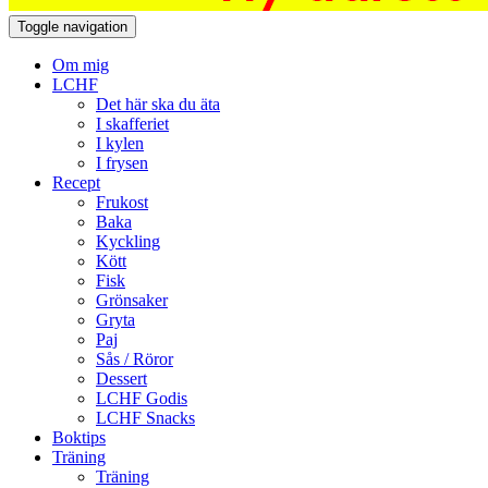
Toggle navigation
Om mig
LCHF
Det här ska du äta
I skafferiet
I kylen
I frysen
Recept
Frukost
Baka
Kyckling
Kött
Fisk
Grönsaker
Gryta
Paj
Sås / Röror
Dessert
LCHF Godis
LCHF Snacks
Boktips
Träning
Träning