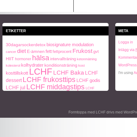
ETIKETTER
META
Logga in
biosignature modulation
30dagarsockerdetox
Frukost
Inlägg via
diet
fett
E-ämnen
fettprocent
gvt
cancer
hälsa
Kommentar
HIIT
intervallträning
hormoner
ketonmätning
kolhydrater
konditionsträning
WordPress
kolesterol
kost
LCHF
LCHF Baka
LCHF
kosttillskott
I'm using
A
LCHF frukosttips
dessert
LCHF godis
LCHF middagstips
LCHF jul
LCHF
middag
lunch
middagstips
snacks
Mått och vikt
paleo
ohälsa
Paleo
Naturlig mat
periodisk
frukosttips
paleo middagstips
Formtoppa med LCHF drivs med
WordPr
fasta
protein
socker
personlig träning
Träning
styrketräning
Vikt
viktnedgång
Ägg