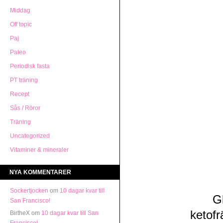
Middag
Off topic
Paj
Paleo
Periodisk fasta
PT träning
Recept
Sås / Röror
Träning
Uncategorized
Vitaminer & mineraler
NYA KOMMENTARER
Sockertjocken
om
10 dagar kvar till
G
San Francisco!
ketofr
BirtheX om
10 dagar kvar till San