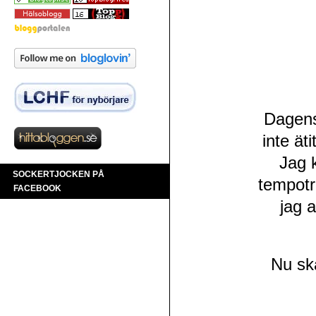
Dagens 
inte ät
Jag k
SOCKERTJOCKEN PÅ
tempoträ
FACEBOOK
jag 
Nu sk