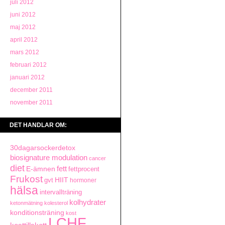
juli 2012
juni 2012
maj 2012
april 2012
mars 2012
februari 2012
januari 2012
december 2011
november 2011
DET HANDLAR OM:
30dagarsockerdetox
biosignature modulation
cancer
diet
fett
E-ämnen
fettprocent
Frukost
HIIT
gvt
hormoner
hälsa
intervallträning
kolhydrater
ketonmätning
kolesterol
konditionsträning
kost
LCHF