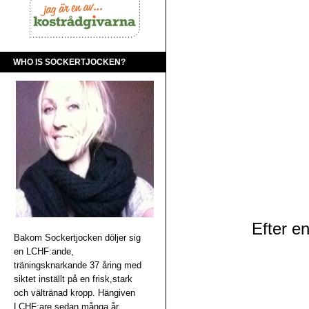
WHO IS SOCKERTJOCKEN?
Efter e
Bakom Sockertjocken döljer sig
en LCHF:ande,
träningsknarkande 37 åring med
siktet inställt på en frisk,stark
och vältränad kropp. Hängiven
LCHF:are sedan många år