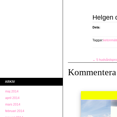
Helgen d
Dela:
Taggar:
ketonmät
←
5 hudvårdsprodu
Kommentera
ARKIV
maj 2014
april 2014
mars 2014
februari 2014