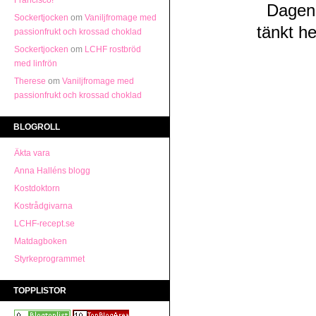
Francisco!
Dagens
Sockertjocken
om
Vaniljfromage med
tänkt he
passionfrukt och krossad choklad
Sockertjocken
om
LCHF rostbröd
med linfrön
Therese
om
Vaniljfromage med
passionfrukt och krossad choklad
BLOGROLL
Äkta vara
Anna Halléns blogg
Kostdoktorn
Kostrådgivarna
LCHF-recept.se
Matdagboken
Styrkeprogrammet
TOPPLISTOR