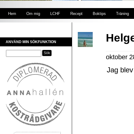
Hem
Om mig
LCHF
Recept
Boktips
Träning
Helge
ANVÄND MIN SÖKFUNKTION
oktober 
Jag blev