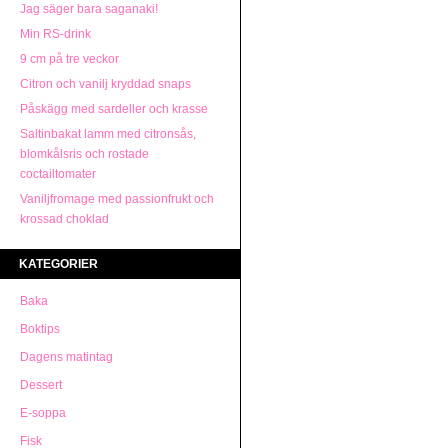
Jag säger bara saganaki!
Min RS-drink
9 cm på tre veckor
Citron och vanilj kryddad snaps
Påskägg med sardeller och krasse
Saltinbakat lamm med citronsås,
blomkålsris och rostade
coctailtomater
Vaniljfromage med passionfrukt och
krossad choklad
KATEGORIER
Baka
Boktips
Dagens matintag
Dessert
E-soppa
Fisk