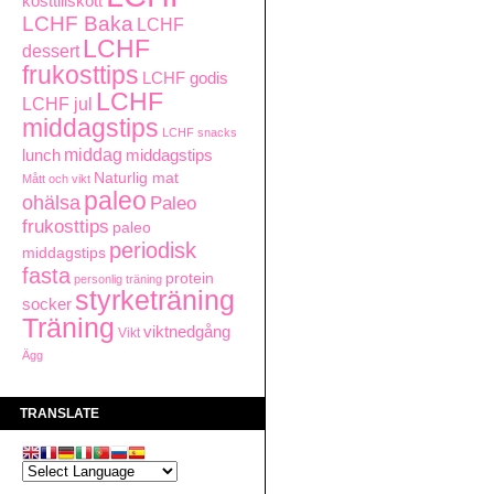
kosttillskott
LCHF Baka
LCHF
LCHF
dessert
frukosttips
LCHF godis
LCHF
LCHF jul
middagstips
LCHF snacks
middag
lunch
middagstips
Naturlig mat
Mått och vikt
paleo
ohälsa
Paleo
frukosttips
paleo
periodisk
middagstips
fasta
protein
personlig träning
styrketräning
socker
Träning
viktnedgång
Vikt
Ägg
TRANSLATE