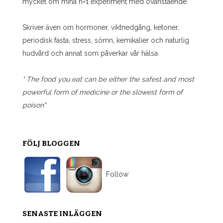
mycket om mina n=1 experiment med ovanstående.
Skriver även om hormoner, viktnedgång, ketoner,
periodisk fasta, stress, sömn, kemikalier och naturlig
hudvård och annat som påverkar vår hälsa.
" The food you eat can be either the safest and most
powerful form of medicine or the slowest form of
poison"
FÖLJ BLOGGEN
Follow
SENASTE INLÄGGEN