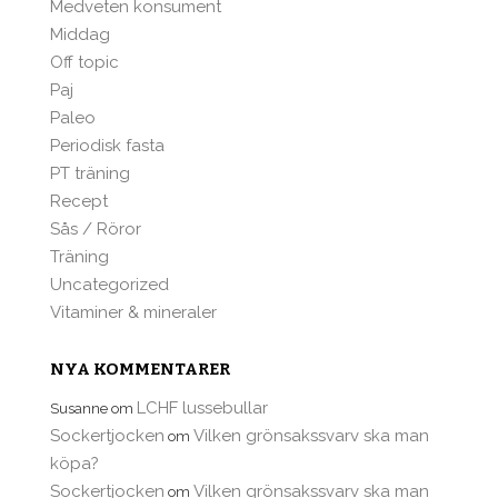
Medveten konsument
Middag
Off topic
Paj
Paleo
Periodisk fasta
PT träning
Recept
Sås / Röror
Träning
Uncategorized
Vitaminer & mineraler
NYA KOMMENTARER
LCHF lussebullar
Susanne
om
Sockertjocken
Vilken grönsakssvarv ska man
om
köpa?
Sockertjocken
Vilken grönsakssvarv ska man
om