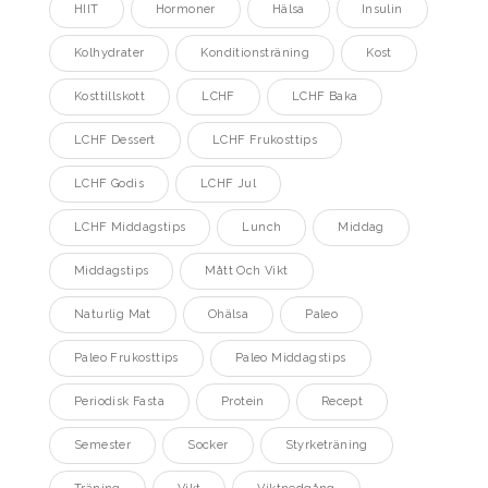
HIIT
Hormoner
Hälsa
Insulin
Kolhydrater
Konditionsträning
Kost
Kosttillskott
LCHF
LCHF Baka
LCHF Dessert
LCHF Frukosttips
LCHF Godis
LCHF Jul
LCHF Middagstips
Lunch
Middag
Middagstips
Mått Och Vikt
Naturlig Mat
Ohälsa
Paleo
Paleo Frukosttips
Paleo Middagstips
Periodisk Fasta
Protein
Recept
Semester
Socker
Styrketräning