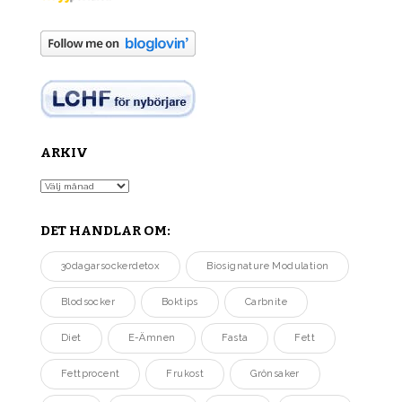
ARKIV
Arkiv
DET HANDLAR OM:
30dagarsockerdetox
Biosignature Modulation
Blodsocker
Boktips
Carbnite
Diet
E-Ämnen
Fasta
Fett
Fettprocent
Frukost
Grönsaker