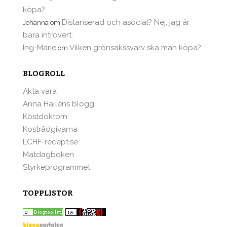
köpa?
Distanserad och asocial? Nej, jag är
Johanna
om
bara introvert.
Ing-Marie
Vilken grönsakssvarv ska man köpa?
om
BLOGROLL
Äkta vara
Anna Halléns blogg
Kostdoktorn
Kostrådgivarna
LCHF-recept.se
Matdagboken
Styrkeprogrammet
TOPPLISTOR