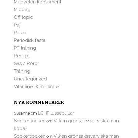
Medveten konsument
Middag
Off topic
Paj
Paleo
Periodisk fasta
PT träning
Recept
Sås / Röror
Träning
Uncategorized
Vitaminer & mineraler
NYA KOMMENTARER
LCHF lussebullar
Susanne
om
Sockertjocken
Vilken grönsakssvarv ska man
om
köpa?
Sockertjocken
Vilken grönsakssvarv ska man
om