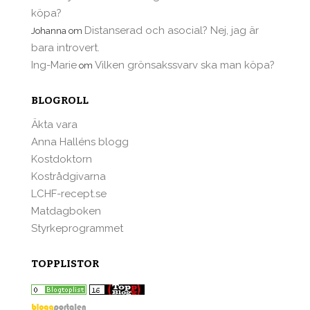
köpa?
Distanserad och asocial? Nej, jag är
Johanna
om
bara introvert.
Ing-Marie
Vilken grönsakssvarv ska man köpa?
om
BLOGROLL
Äkta vara
Anna Halléns blogg
Kostdoktorn
Kostrådgivarna
LCHF-recept.se
Matdagboken
Styrkeprogrammet
TOPPLISTOR