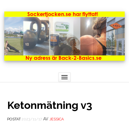
Toggle
navigation
Ketonmätning v3
AV
POSTAT
2023/11/17
JESSICA