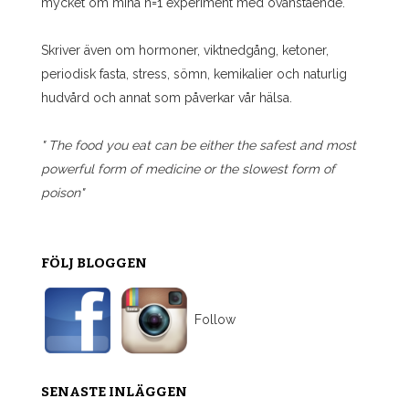
mycket om mina n=1 experiment med ovanstående.
Skriver även om hormoner, viktnedgång, ketoner,
periodisk fasta, stress, sömn, kemikalier och naturlig
hudvård och annat som påverkar vår hälsa.
" The food you eat can be either the safest and most
powerful form of medicine or the slowest form of
poison"
FÖLJ BLOGGEN
Follow
SENASTE INLÄGGEN