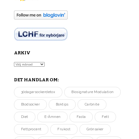
ARKIV
Arkiv
DET HANDLAR OM:
30dagarsockerdetox
Biosignature Modulation
Blodsocker
Boktips
Carbnite
Diet
E-Ämnen
Fasta
Fett
Fettprocent
Frukost
Grönsaker