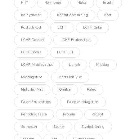
HIIT
Hormoner
Hälsa
Insulin
Kolhydrater
Konditionsträning
Kost
Kosttillskott
LCHF
LCHF Baka
LCHF Dessert
LCHF Frukosttips
LCHF Godis
LCHF Jul
LCHF Middagstips
Lunch
Middag
Middagstips
Mått Och Vikt
Naturlig Mat
Ohälsa
Paleo
Paleo Frukosttips
Paleo Middagstips
Periodisk Fasta
Protein
Recept
Semester
Socker
Styrketräning