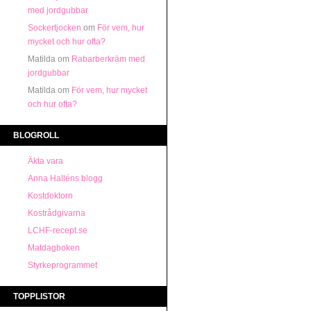
med jordgubbar
Sockertjocken
om
För vem, hur
mycket och hur ofta?
Matilda
om
Rabarberkräm med
jordgubbar
Matilda
om
För vem, hur mycket
och hur ofta?
BLOGROLL
Äkta vara
Anna Halléns blogg
Kostdoktorn
Kostrådgivarna
LCHF-recept.se
Matdagboken
Styrkeprogrammet
TOPPLISTOR