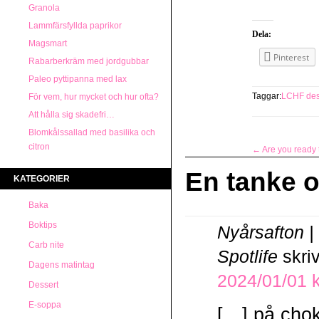
Granola
Lammfärsfyllda paprikor
Dela:
Magsmart
Pinterest
Rabarberkräm med jordgubbar
Paleo pyttipanna med lax
Taggar:
LCHF dess
För vem, hur mycket och hur ofta?
Att hålla sig skadefri…
Blomkålssallad med basilika och
citron
←
Are you ready 
En tanke 
KATEGORIER
Baka
Boktips
Nyårsafton 
Carb nite
Spotlife
skri
Dagens matintag
2024/01/01 k
Dessert
E-soppa
[…] på chok