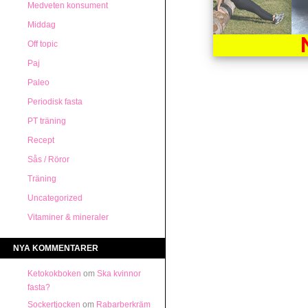
Medveten konsument
Middag
Off topic
Paj
Paleo
Periodisk fasta
PT träning
Recept
Sås / Röror
Träning
Uncategorized
Vitaminer & mineraler
NYA KOMMENTARER
Ketokokboken
om
Ska kvinnor
fasta?
Sockertjocken
om
Rabarberkräm