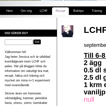
Hem
Om mig
LCHF
Recept
Boktips
Träning
LCHF
VAD SÖKER DU?
septembe
Välkommen hit!
Till 6-
Jag heter Jessica och är utbildad
2 ägg
kostrådgivare inom LCHF och
peleo. Här på bloggen hittar du
0.5 dl 
information om naturligt bra mat,
2.5 dl
recept, hälsa och träning och
mycket om mina n=1 experiment
1 krm 
med ovanstående.
vaniljp
Skriver även om hormoner,
null
viktnedgång, ketoner, periodisk
fasta, stress, sömn, kemikalier