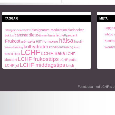
TAGGAR
META
Logga 
biosignature modulation
blodsocker
30dagarsockerdetox
Inlägg 
carbnite
diet
fett
fettprocent
fasta
boktips
E-ämnen
hälsa
Frukost
Kommen
hormoner
grönsaker
HIIT
insulin
kolhydrater
konditionsträning
WordPr
intervallträning
kost
LCHF
LCHF Baka
LCHF
kosttillskott
LCHF frukosttips
dessert
LCHF godis
LCHF middagstips
LCHF jul
lunch
paleo
ohälsa
middag
middagstips
Naturlig mat
periodisk
Paleo frukosttips
paleo middagstips
recept
fasta
socker
protein
semester
styrketräning
Träning
Formtoppa med LCHF is p
Vikt
viktnedgång