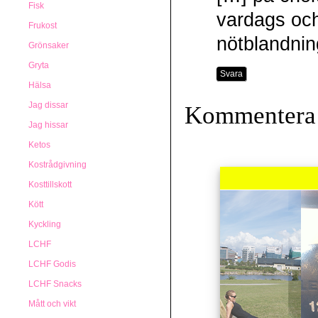
Fisk
vardags och
Frukost
nötblandni
Grönsaker
Gryta
Svara
Hälsa
Jag dissar
Kommentera
Jag hissar
Ketos
Kostrådgivning
Kosttillskott
Kött
Kyckling
LCHF
LCHF Godis
LCHF Snacks
Mått och vikt