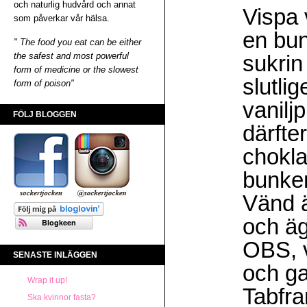
och naturlig hudvård och annat
Vispa v
som påverkar vår hälsa.
en bun
" The food you eat can be either
the safest and most powerful
sukrin
form of medicine or the slowest
slutli
form of poison"
vaniljp
FÖLJ BLOGGEN
därfte
chokla
bunke
Vänd 
och ägg
OBS, v
SENASTE INLÄGGEN
och ga
Wrap it up!
Tabfra
Ska kvinnor fasta?