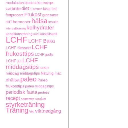
modulation
blodsocker
boktips
carbnite
diet
fett
fasta
E-ämnen
Frukost
fettprocent
grönsaker
hälsa
hormoner
HIIT
insulin
kolhydrater
intervallträning
konditionsträning
kosttillskott
kost
LCHF
LCHF Baka
LCHF
LCHF dessert
frukosttips
LCHF godis
LCHF
LCHF jul
middagstips
lunch
middag
middagstips
Naturlig mat
paleo
ohälsa
Paleo
frukosttips
paleo middagstips
periodisk fasta
protein
recept
socker
semester
styrketräning
Träning
viktnedgång
Vikt