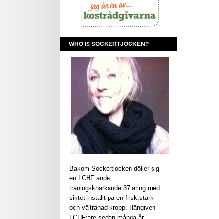
WHO IS SOCKERTJOCKEN?
Bakom Sockertjocken döljer sig
en LCHF:ande,
träningsknarkande 37 åring med
siktet inställt på en frisk,stark
och vältränad kropp. Hängiven
LCHF:are sedan många år