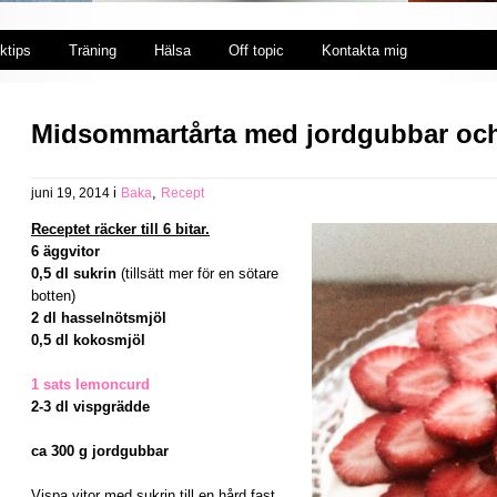
ktips
Träning
Hälsa
Off topic
Kontakta mig
Midsommartårta med jordgubbar oc
i
,
juni 19, 2014
Baka
Recept
Receptet räcker till 6 bitar.
6 äggvitor
0,5 dl sukrin
(tillsätt mer för en sötare
botten)
2 dl hasselnötsmjöl
0,5 dl kokosmjöl
1 sats lemoncurd
2-3 dl vispgrädde
ca 300 g jordgubbar
Vispa vitor med sukrin till en hård fast