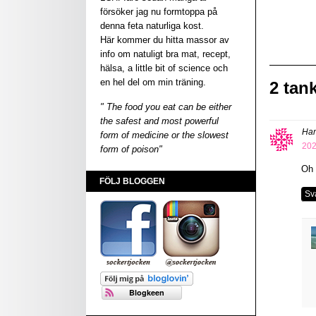
försöker jag nu formtoppa på
denna feta naturliga kost.
Här kommer du hitta massor av
info om natuligt bra mat, recept,
hälsa, a little bit of science och
en hel del om min träning.
2 tan
" The food you eat can be either
the safest and most powerful
Ha
form of medicine or the slowest
202
form of poison"
Oh 
FÖLJ BLOGGEN
Sv