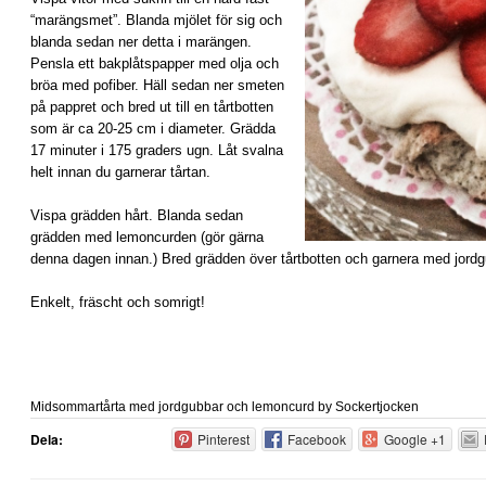
“marängsmet”. Blanda mjölet för sig och
blanda sedan ner detta i marängen.
Pensla ett bakplåtspapper med olja och
bröa med pofiber. Häll sedan ner smeten
på pappret och bred ut till en tårtbotten
som är ca 20-25 cm i diameter. Grädda
17 minuter i 175 graders ugn. Låt svalna
helt innan du garnerar tårtan.
Vispa grädden hårt. Blanda sedan
grädden med lemoncurden (gör gärna
denna dagen innan.) Bred grädden över tårtbotten och garnera med jordg
Enkelt, fräscht och somrigt!
Midsommartårta med jordgubbar och lemoncurd
by
Sockertjocken
Dela:
Pinterest
Facebook
Google +1