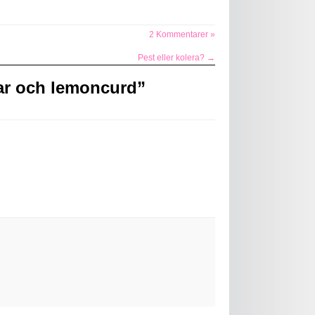
2 Kommentarer »
Pest eller kolera?
→
ar och lemoncurd
”