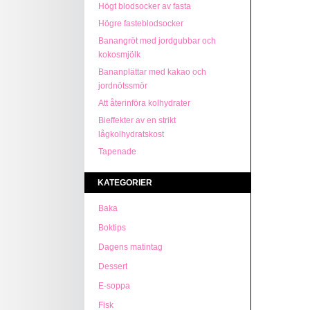
Högt blodsocker av fasta
Högre fasteblodsocker
Banangröt med jordgubbar och
kokosmjölk
Bananplättar med kakao och
jordnötssmör
Att återinföra kolhydrater
Bieffekter av en strikt
lågkolhydratskost
Tapenade
KATEGORIER
Baka
Boktips
Dagens matintag
Dessert
E-soppa
Fisk