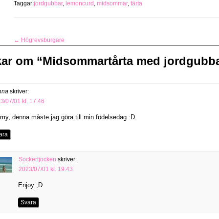
Taggar:
jordgubbar
,
lemoncurd
,
midsommar
,
tärta
←
Högrevsburgare
kar om “
Midsommartårta med jordgubb
nna
skriver:
3/07/01 kl. 17:46
my, denna måste jag göra till min födelsedag :D
ara
Sockertjocken
skriver:
2023/07/01 kl. 19:43
Enjoy ;D
Svara