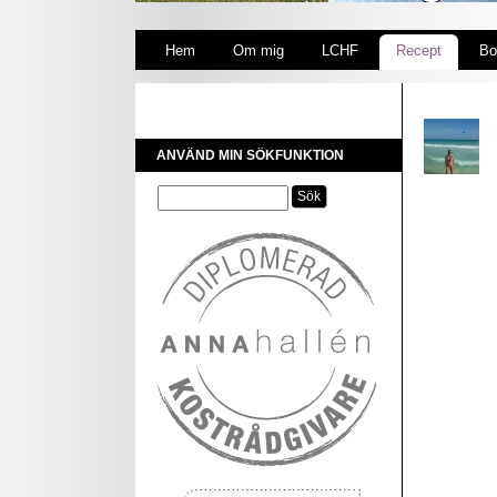
Hem
Om mig
LCHF
Recept
Bo
ANVÄND MIN SÖKFUNKTION