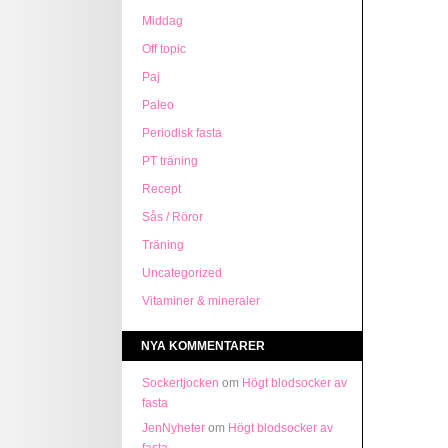
Middag
Off topic
Paj
Paleo
Periodisk fasta
PT träning
Recept
Sås / Röror
Träning
Uncategorized
Vitaminer & mineraler
NYA KOMMENTARER
Sockertjocken
om
Högt blodsocker av
fasta
JenNyheter
om
Högt blodsocker av